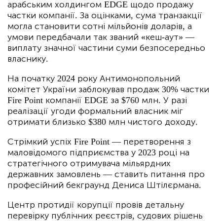
арабським холдингом EDGE щодо продажу
частки компанії. За оцінками, сума транзакції
могла становити сотні мільйонів доларів, а
умови передбачали так званий «кеш-аут» —
виплату значної частини суми безпосередньо
власнику.
На початку 2024 року Антимонопольний
комітет України заблокував продаж 30% частки
Fire Point компанії EDGE за $760 млн. У разі
реалізації угоди формальний власник міг
отримати близько $380 млн чистого доходу.
Стрімкий успіх Fire Point — перетворення з
маловідомого підприємства у 2023 році на
стратегічного отримувача мільярдних
державних замовлень — ставить питання про
професійний бекграунд Дениса Штілєрмана.
Центр протидії корупції провів детальну
перевірку публічних реєстрів, судових рішень