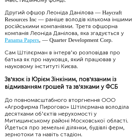
інвестиційному фонді.
Другий офшор Леоніда Данілова — Haycraft
Resources Inc — раніше володів кількома іншими
російськими компаніями. Третя офшорна
компанія Леоніда Данілова, яка згадується у
Panama Papers
, — Quarter Development Corp.
Сам Штілєрман в інтерв’ю розповідав про
батька як про науковця, який працював у
науковому інституті Києва.
Зв’язок із Юрієм Зінкіним, пов’язаним із
відмиванням грошей та зв’язками у ФСБ
До повномасштабного вторгнення ООО
«Агрофирма Пирогово» Штілєрмана володіла
десятками об’єктів нерухомості у
Митищинському районі Московської області.
Йдеться про земельні ділянки, будівлі ферм,
зернотоки та навіть стадіон.