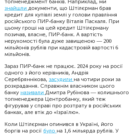
топменеджмент банків. Наприклад, ми
знайшли
документи, що Штілєрман брав
кредит для купівлі землі у голови правління
російського ПИР-банку Віталія Паскаля. При
цьому гроші на цей кредит Штілєрману
позичав, власне, ПИР-банк. А вартість
нерухомості була дуже завищеною — 200
мільйонів рублів при кадастровій вартості 6
мільйонів.
Зараз ПИР-банк не працює. 2024 року на росії
одного з його керівників, Андрія
Серебряннікова,
засудили
на чотири роки за
розкрадання. Справжнім власником цього
банку
називали
Дмитра Рубінова — колишнього
топменеджера Центробанку, який теж
фігурував у справі про розтрату в російських
банках, але втік до «Ізраїлю».
Коли Штілєрман опинився в Україні, його
боргів на росії
було
на 1,6 мільярда рублів. У