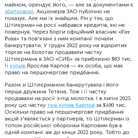
майном, орендує його, — але за документами є
збитковою
. Акціонерів ЗАО публічно не
показує. Але ми їх знайшли. Річ у тім, що
Штілєрман на росії набрався кредитів, які не
повернув. Через борги офіційний власник «Fire
Point» та пов’язані з ним компанії почали
банкрутувати. У грудні 2022 року на відкритих
торгах на болотах продавали частку
Штілєрмана в ЗАО «СИБ» за приблизно $83 тис.
Її
купив
Ярослав Карпов — як особа, що має
право на першочергове придбання.
Разом зі Штілєрманом банкрутувала і його
перша дружина Тетяна. Тож і її частку
продавали на росії з-під молотка. І в липні 2025
року цю частку
теж купив Карпов
за $100 тис.
Оскільки право на першочергове придбання
акцій з’являється у партнерів, то Штілєрман із
топом російської оборонки Карповим був в
одній компанії аж до кінця 2022 року. Тобто до