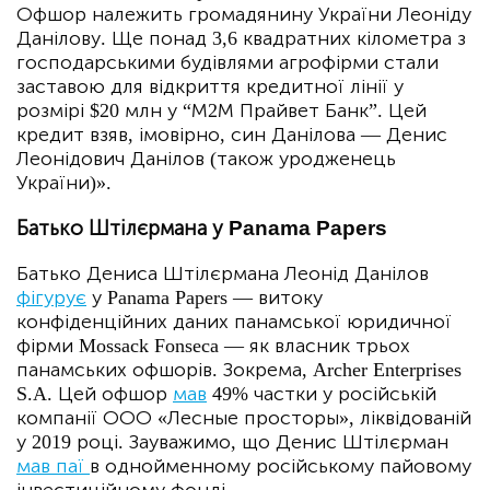
Офшор належить громадянину України Леоніду
Данілову. Ще понад 3,6 квадратних кілометра з
господарськими будівлями агрофірми стали
заставою для відкриття кредитної лінії у
розмірі $20 млн у “М2М Прайвет Банк”. Цей
кредит взяв, імовірно, син Данілова — Денис
Леонідович Данілов (також уродженець
України)».
Батько Штілєрмана у Panama Papers
Батько Дениса Штілєрмана Леонід Данілов
фігурує
у Panama Papers — витоку
конфіденційних даних панамської юридичної
фірми Mossack Fonseca — як власник трьох
панамських офшорів. Зокрема, Archer Enterprises
S.A. Цей офшор
мав
49% частки у російській
компанії ООО «Лесные просторы», ліквідованій
у 2019 році. Зауважимо, що Денис Штілєрман
мав паї
в однойменному російському пайовому