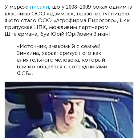
У мережі
писали
, що у 2008–2009 роках одним із
власників ООО «Дэймос», правонаступницею
якого стало ООО «Агрофирма Пирогово», і, як
припускає ЦПК, можливим партнером
Штілєрмана, був Юрій Юрійович Зінкін:
«Источник, знакомый с семьёй
Зинкина, характеризует его как
влиятельного человека, который
близко общается с сотрудниками
ФСБ».