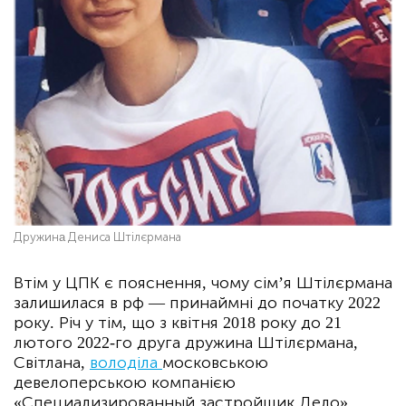
Дружинa Дениса Штілєрмана
Втім у ЦПК є пояснення, чому сім’я Штілєрмана
залишилася в рф — принаймні до початку 2022
року. Річ у тім, що з квітня 2018 року до 21
лютого 2022-го друга дружина Штілєрмана,
Світлана,
володіла
московською
девелоперською компанією
«Специализированный застройщик Дело»