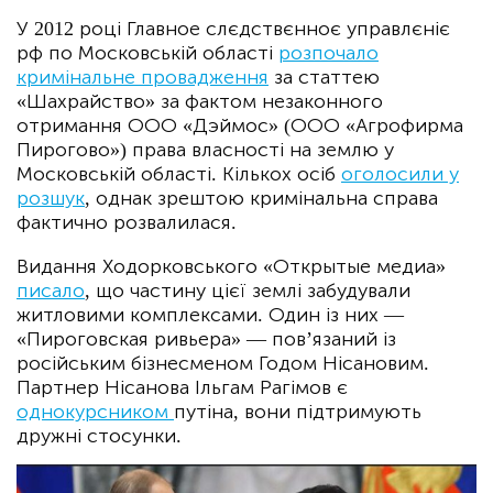
У 2012 році Главное слєдствєнноє управлєніє
рф по Московській області
розпочало
кримінальне провадження
за статтею
«Шахрайство» за фактом незаконного
отримання ООО «Дэймос» (ООО «Агрофирма
Пирогово») права власності на землю у
Московській області. Кількох осіб
оголосили у
розшук
, однак зрештою кримінальна справа
фактично розвалилася.
Видання Ходорковського «Открытые медиа»
писало
, що частину цієї землі забудували
житловими комплексами. Один із них —
«Пироговская ривьера» — пов’язаний із
російським бізнесменом Годом Нісановим.
Партнер Нісанова Ільгам Рагімов є
однокурсником
путіна, вони підтримують
дружні стосунки.