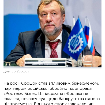
Дмитро Єрошок
На росії Єрошок став впливовим бізнесменом,
партнером російської збройної корпорації
«Ростех». Бізнес Штілєрмана і Єрошка не
склався, почався суд щодо банкрутства одного
підприємства. Від цього спору залежало, чи