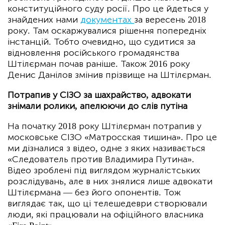
конституційного суду росії. Про це йдеться у
знайдених нами
документах
за вересень 2018
року. Там оскаржувалися рішення попередніх
інстанцій. Тобто очевидно, що судитися за
відновлення російського громадянства
Штілєрман почав раніше. Також 2016 року
Денис Данілов змінив прізвище на Штілєрман.
Потрапив у СІЗО за шахрайство, адвокати
знімали ролики, апелюючи до слів путіна
На початку 2018 року Штілєрман потрапив у
московське СІЗО «Матросская тишина». Про це
ми дізналися з відео, одне з яких називається
«Следователь против Владимира Путина».
Відео зроблені під виглядом журналістських
розслідувань, але в них знялися лише адвокати
Штілєрмана — без його опонентів. Тож
виглядає так, що ці телешедеври створювали
люди, які працювали на офіційного власника