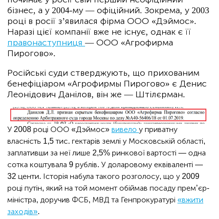
бізнес, а у 2004-му — офіційний. Зокрема, у 2003
році в росії з’явилася фірма ООО «Дэймос».
Наразі цієї компанії вже не існує, однак є її
правонаступниця
— ООО «Агрофирма
Пирогово».
Російські суди стверджують, що прихованим
бенефіціаром «Агрофирмы Пирогово» є Денис
Леонідович Данілов, він же — Штілєрман.
У 2008 році ООО «Дэймос»
вивело
у приватну
власність 1,5 тис. гектарів землі у Московській області,
заплативши за неї лише 2,5% ринкової вартості — одна
сотка коштувала 9 рублів. У доларовому еквіваленті —
32 центи. Історія набула такого розголосу, що у 2009
році путін, який на той момент обіймав посаду прем’єр-
міністра, доручив ФСБ, МВД та Генпрокуратурі
«вжити
заходів»
.