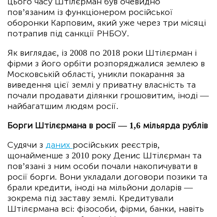
цього часу Штілєрман був очевидно
пов’язаним із функціонером російської
оборонки Карповим, який уже через три місяці
потрапив під санкції РНБОУ.
Як виглядає, із 2008 по 2018 роки Штілєрман і
фірми з його орбіти розпоряджалися землею в
Московській області, уникли покарання за
виведення цієї землі у приватну власність та
почали продавати ділянки грошовитим, іноді —
найбагатшим людям росії.
Борги Штілєрмана в росії — 1,6 мільярда рублів
Судячи з
даних
російських реєстрів,
щонайменше з 2010 року Денис Штілєрман та
пов’язані з ним особи почали накопичувати в
росії борги. Вони укладали договори позики та
брали кредити, іноді на мільйони доларів —
зокрема під заставу землі. Кредитували
Штілєрмана всі: фізособи, фірми, банки, навіть