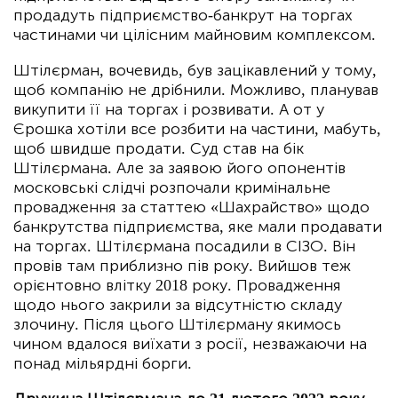
продадуть підприємство-банкрут на торгах
частинами чи цілісним майновим комплексом.
Штілєрман, вочевидь, був зацікавлений у тому,
щоб компанію не дрібнили. Можливо, планував
викупити її на торгах і розвивати. А от у
Єрошка хотіли все розбити на частини, мабуть,
щоб швидше продати. Суд став на бік
Штілєрмана. Але за заявою його опонентів
московські слідчі розпочали кримінальне
провадження за статтею «Шахрайство» щодо
банкрутства підприємства, яке мали продавати
на торгах. Штілєрмана посадили в СІЗО. Він
провів там приблизно пів року. Вийшов теж
орієнтовно влітку 2018 року. Провадження
щодо нього закрили за відсутністю складу
злочину. Після цього Штілєрману якимось
чином вдалося виїхати з росії, незважаючи на
понад мільярдні борги.