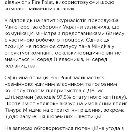
діяльність Fire Point, використовуючи щодо
компанії займенник «наша».
У відповідь на запит журналістів пресслужба
Міністерства оборони України зазначила, що
комунікація міністра з представниками бізнесу
є частиною робочого процесу. Однак ця
позиція не пояснює статусу пана Міндіча у
структурі компанії, оскільки юридично він не
значиться ні серед її власників, ні серед
керівництва.
Офіційна позиція Fire Point залишається
незмінною: єдиним власником та головним
конструктором підприємства є Денис
Штілєрман (володіє 97,5% статутного капіталу).
Проте зміст «плівок» вказує на ймовірний вплив
Тімура Міндіча на стратегічні рішення, зокрема
щодо залучення іноземних інвестицій.
На записах обговорюється потенційна угода з