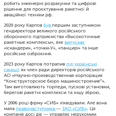
робить інженерні розрахунки та цифрові
рішення для проєктування ракетної й
авіаційної техніки рф.
2020 року Карпов
був
першим заступником
гендиректора великого російського
оборонного підприємства «Высокоточные
ракетные комплексы», яке
випускає
«іскандери», «точки-У», «панцирі» та інше
російське озброєння.
2023 року Карпов потрапив
під українські
санкції
як член ради директорів російського
АО «Научно-производственная корпорация
“Конструкторское бюро машиностроения”».
Там виготовляють торпеди, пускові установки,
берегові ракетні комплекси та іншу зброю.
У 2006 році фірму «СИБ» ліквідували. Але вона
мала
правонаступника
—
ЗАО «СИБ»
. Ця
компанія досі діє — управляє нерухомим