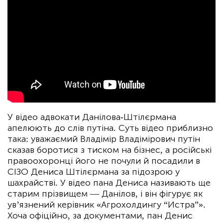
У відео адвокати Данілова-Штілєрмана
апелюють до слів путіна. Суть відео приблизно
така: уважаємий Владімір Владімірович путін
сказав боротися з тиском на бізнес, а російські
правоохоронці його не почули й посадили в
СІЗО Дениса Штілєрмана за підозрою у
шахрайстві. У відео пана Дениса називають ще
старим прізвищем — Данілов, і він фігурує як
ув’язнений керівник «Агрохолдингу “Истра”».
Хоча офіційно, за документами, пан Денис