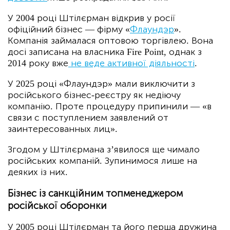
У 2004 році Штілєрман відкрив у росії
офіційний бізнес — фірму «
Флаундэр
».
Компанія займалася оптовою торгівлею. Вона
досі записана на власника Fire Point, однак з
2014 року вже
не веде активної діяльності
.
У 2025 році «Флаундэр» мали виключити з
російського бізнес-реєстру як недіючу
компанію. Проте процедуру припинили — «в
связи с поступлением заявлений от
заинтересованных лиц».
Згодом у Штілєрмана з’явилося ще чимало
російських компаній. Зупинимося лише на
деяких із них.
Бізнес із санкційним топменеджером
російської оборонки
У 2005 році Штілєрман та його перша дружина