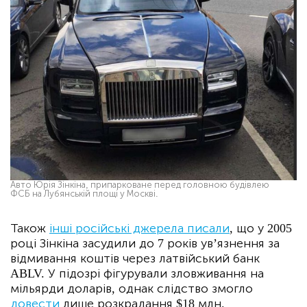
Авто Юрія Зінкіна, припарковане перед головною будівлею
ФСБ на Лубянській площі у Москві.
Також
інші російські джерела писали
, що у 2005
році Зінкіна засудили до 7 років ув’язнення за
відмивання коштів через латвійський банк
ABLV. У підозрі фігурували зловживання на
мільярди доларів, однак слідство змогло
довести
лише розкрадання $18 млн.