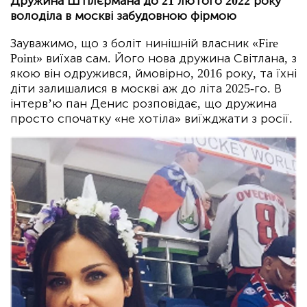
Дружина Штілєрмана до 21 лютого 2022 року
володіла в москві забудовною фірмою
Зауважимо, що з боліт нинішній власник «Fire
Point» виїхав сам. Його нова дружина Світлана, з
якою він одружився, ймовірно, 2016 року, та їхні
діти залишалися в москві аж до літа 2025-го. В
інтерв’ю пан Денис розповідає, що дружина
просто спочатку «не хотіла» виїжджати з росії.