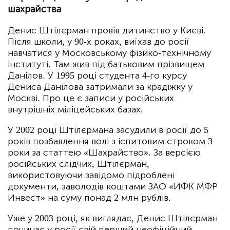
шахрайства
Денис Штілєрман провів дитинство у Києві.
Після школи, у 90-х роках, виїхав до росії
навчатися у Московському фізико-технічному
інституті. Там жив під батьковим прізвищем
Данілов. У 1995 році студента 4-го курсу
Дениса Данілова затримали за крадіжку у
Москві. Про це є записи у російських
внутрішніх міліцейських базах.
У 2002 році Штілєрмана засудили в росії до 5
років позбавлення волі з іспитовим строком 3
роки за статтею «Шахрайство». За версією
російських слідчих, Штілєрман,
використовуючи завідомо підроблені
документи, заволодів коштами ЗАО «ИФК МФР
Инвест» на суму понад 2 млн рублів.
Уже у 2003 році, як виглядає, Денис Штілєрман
починає у росії свій перший неофіційний