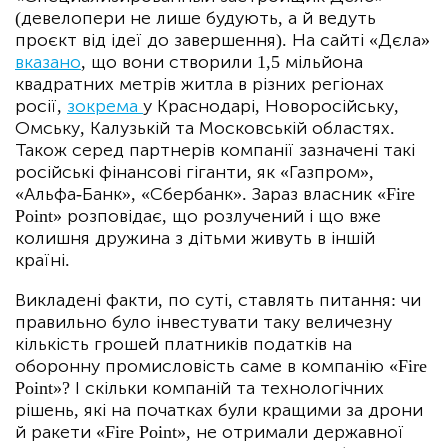
(девелопери не лише будують, а й ведуть
проєкт від ідеї до завершення). На сайті «Дєла»
вказано
, що вони створили 1,5 мільйона
квадратних метрів житла в різних регіонах
росії,
зокрема
у Краснодарі, Новоросійську,
Омську, Калузькій та Московській областях.
Також серед партнерів компанії зазначені такі
російські фінансові гіганти, як «Газпром»,
«Альфа-Банк», «Сбербанк». Зараз власник «Fire
Point» розповідає, що розлучений і що вже
колишня дружина з дітьми живуть в іншій
країні.
Викладені факти, по суті, ставлять питання: чи
правильно було інвестувати таку величезну
кількість грошей платників податків на
оборонну промисловість саме в компанію «Fire
Point»? І скільки компаній та технологічних
рішень, які на початках були кращими за дрони
й ракети «Fire Point», не отримали державної