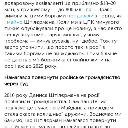
доларовому еквіваленті це приблизно $18–20
млн, у гривневому — до 800 млн грн. Право
вимоги за цими боргами
продавали
з торгів, як
і
майно
Штілєрмана. Коли ми в ЦПК минулого
тижня опублікували про це новину, з нас дехто
кепкував у коментарях: мовляв, у чому
проблема — кинув русаків, ну і добре. Тож тут
варто уточнити, що просто так із росії з
такими боргами не виїжджають. І тим більше
не дають сім’ї боржника спокійно жити на
росії аж до 2025 року.
Намагався повернути російське громадянство
через суд
2016 року Дениса Штілєрмана на росії
позбавили громадянства. Сам пан Денис
пов’язує це з участю в Майдані, а приводом
стала скарга колишньої дружини. Водночас ми
бачимо, що Штілєрман намагався повернути
російське громадянство і дійшов навіть до