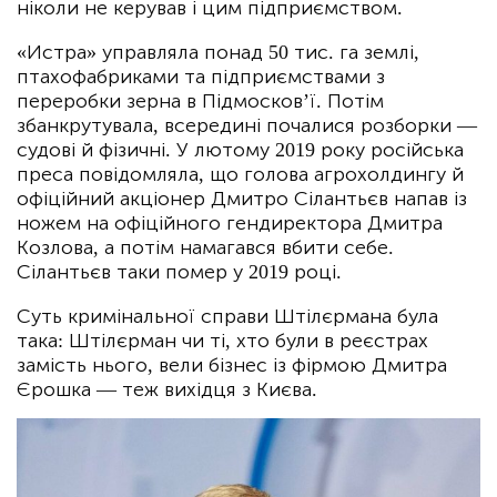
ніколи не керував і цим підприємством.
«Истра» управляла понад 50 тис. га землі,
птахофабриками та підприємствами з
переробки зерна в Підмосков’ї. Потім
збанкрутувала, всередині почалися розборки —
судові й фізичні. У лютому 2019 року російська
преса повідомляла, що голова агрохолдингу й
офіційний акціонер Дмитро Сілантьєв напав із
ножем на офіційного гендиректора Дмитра
Козлова, а потім намагався вбити себе.
Сілантьєв таки помер у 2019 році.
Суть кримінальної справи Штілєрмана була
така: Штілєрман чи ті, хто були в реєстрах
замість нього, вели бізнес із фірмою Дмитра
Єрошка — теж вихідця з Києва.