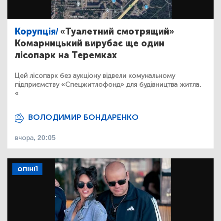
Корупція/
«Туалетний смотрящий»
Комарницький вирубає ще один
лісопарк на Теремках
Цей лісопарк без аукціону відвели комунальному
підприємству «Спецжитлофонд» для будівництва житла.
«
ВОЛОДИМИР БОНДАРЕНКО
вчора, 20:05
ОПІНІЇ