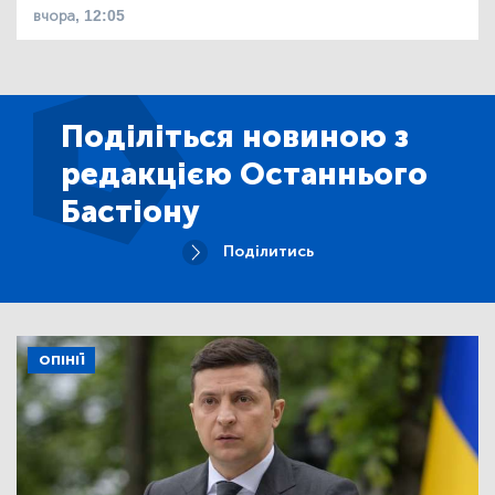
вчора, 12:05
Поділіться новиною з
редакцією Останнього
Бастіону
Поділитись
ОПІНІЇ