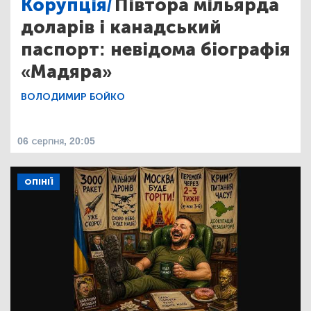
Корупція/
Півтора мільярда
доларів і канадський
паспорт: невідома біографія
«Мадяра»
ВОЛОДИМИР БОЙКО
06 серпня, 20:05
ОПІНІЇ