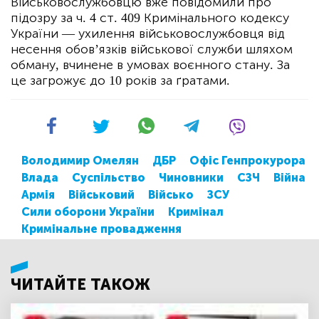
Військовослужбовцю вже повідомили про
підозру за ч. 4 ст. 409 Кримінального кодексу
України — ухилення військовослужбовця від
несення обов’язків військової служби шляхом
обману, вчинене в умовах воєнного стану. За
це загрожує до 10 років за ґратами.
Володимир Омелян
ДБР
Офіс Генпрокурора
Влада
Суспільство
Чиновники
СЗЧ
Війна
Армія
Військовий
Військо
ЗСУ
Сили оборони України
Кримінал
Кримінальне провадження
ЧИТАЙТЕ ТАКОЖ