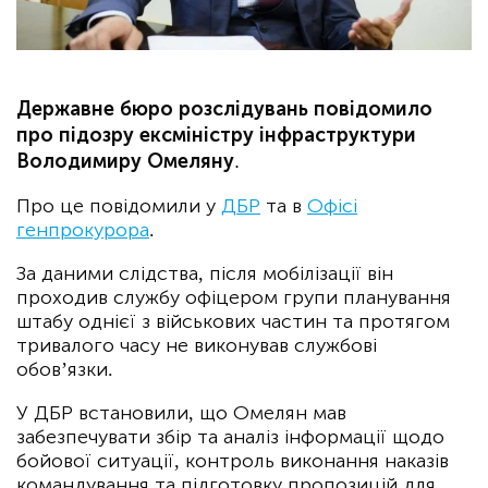
Державне бюро розслідувань повідомило
про підозру ексміністру інфраструктури
Володимиру Омеляну.
Про це повідомили у
ДБР
та в
Офісі
генпрокурора
.
За даними слідства, після мобілізації він
проходив службу офіцером групи планування
штабу однієї з військових частин та протягом
тривалого часу не виконував службові
обов’язки.
У ДБР встановили, що Омелян мав
забезпечувати збір та аналіз інформації щодо
бойової ситуації, контроль виконання наказів
командування та підготовку пропозицій для