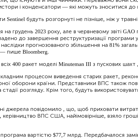
зистори і конденсатори — які можуть зноситися до 
 Sentinel будуть розгорнуті не пізніше, ніж у травні
 на грудень 2023 року, але в червневому звіті GA
кладено до завершення реструктуризації програми у 
наслідки прогнозованого збільшення на 81% загальн
— пише Bloomberg.
х 400 ракет моделі Minuteman III з пускових шахт 
складним процесом виведення старих ракет, реконст
рної оборони країни. Представники ВПС також пові
а стадії розгляду. Крім того, будуть використовува
сні джерела повідомило , що, щоб приховати витрати
керівництво ВПС США, найімовірніше, взяло гроші з
ограма вартістю $77,7 млрд. Передбачалося замінити