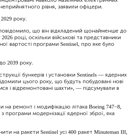
неприйнятного рівня, заявили офіцери.
 2029 року.
O повідомило, що він відкладений щонайменше до
2026 році, оскільки військові та представники
ої вартості програми Sentinel, про яке було
до 2039 року.
рукції бункерів і установки Sentinels — ядерних
домили цього року, що будуть побудовані нові
тися і відремонтовані шахти», — підсумували в
 на ремонт і модифікацію літака Boeing 747−8,
 програми модернізації ядерної зброї, яка
 на ракети Sentinel усі 400 ракет Minuteman III,