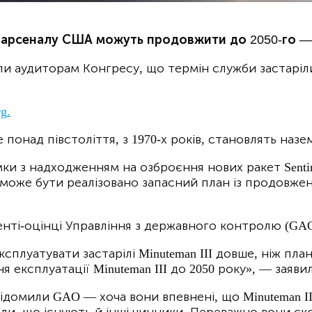
 арсеналу США можуть продовжити до 2050-го —
 аудиторам Конгресу, що термін служби застаріли
rg
.
е понад півстоліття, з 1970-х років, становлять на
 з надходженням на озброєння нових ракет Sentinel
 може бути реалізовано запасний план із продовженн
нті-оцінці Управління з державного контролю (GAO
ксплуатувати застарілі Minuteman III довше, ніж п
ксплуатації Minuteman III до 2050 року», — заявил
ідомили GAO — хоча вони впевнені, що Minuteman II
нали, що існують й інші чинники. Переважно вони 