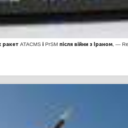
акет ATACMS і PrSM після війни з Іраном, — Re