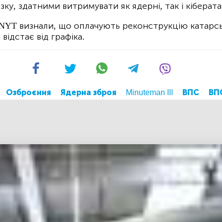
ку, здатними витримувати як ядерні, так і кіберата
NYT визнали, що оплачують реконструкцію катарсь
відстає від графіка.
Озброєння
Ядерна зброя
Minuteman III
ВПС
ВП