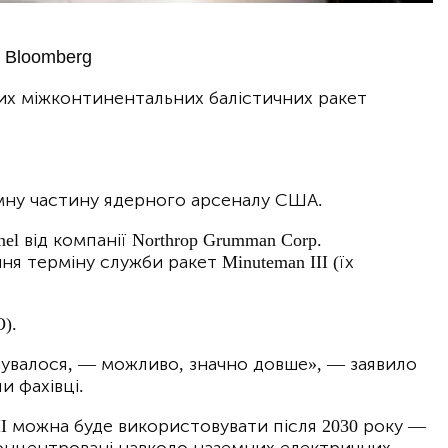
 Bloomberg
х міжконтинентальних балістичних ракет
земну частину ядерного арсеналу США.
 від компанії Northrop Grumman Corp.
я терміну служби ракет Minuteman III (їх
).
ланувалося, — можливо, значно довше», — заявило
и фахівці.
I можна буде використовувати після 2030 року —
сконцентровані навколо наземних електричних