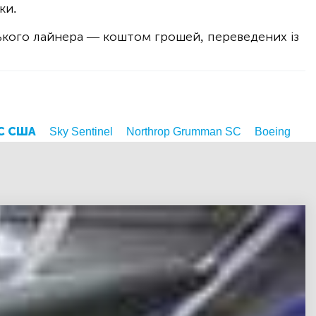
ки.
кого лайнера — коштом грошей, переведених із
С США
Sky Sentinel
Northrop Grumman SC
Boeing