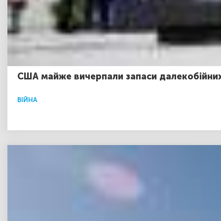
США майже вичерпали запаси далекобійних р
ВІЙНА