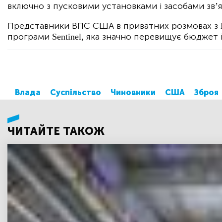
включно з пусковими установками і засобами зв’яз
Представники ВПС США в приватних розмовах з 
програми Sentinel, яка значно перевищує бюджет і 
Влада
Суспільство
Чиновники
США
Зброя
ЧИТАЙТЕ ТАКОЖ