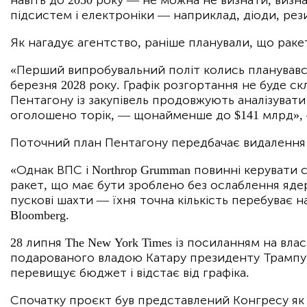
підсистем і електроніки — наприклад, діоди, ре
Як нагадує агентство, раніше планували, що ракети
«Перший випробувальний політ колись планувався
березня 2028 року. Графік розгортання не буде с
Пентагону із закупівель продовжують аналізувати 
оголошено торік, — щонайменше до $141 млрд», 
Поточний план Пентагону передбачає видалення всі
«Однак ВПС і Northrop Grumman повинні керувати 
ракет, що має бути зроблено без ослаблення яде
пускові шахти — їхня точна кількість перебуває н
Bloomberg.
28 липня The New York Times із посиланням на вла
подарованого владою Катару президенту Трампу, 
перевищує бюджет і відстає від графіка.
Спочатку проєкт був представлений Конгресу як пр