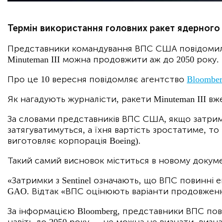
Термін використання головних ракет ядерного
Представники командування ВПС США повідомили
Minuteman III можна продовжити аж до 2050 року.
Про це 10 вересня повідомляє агентство
Bloombe
Як нагадують журналісти, ракети Minuteman III вж
За словами представників ВПС США, якщо затримки
затягуватимуться, а їхня вартість зростатиме, то
виготовляє корпорація Boeing).
Такий самий висновок міститься в новому докуме
«Затримки з Sentinel означають, що ВПС повинні е
GAO. Відтак «ВПС оцінюють варіанти продовження е
За інформацією Bloomberg, представники ВПС пов
навіть до 2050 року — не можна не визнати, виз