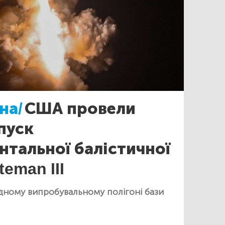
на/
США провели
пуск
тальної балістичної
eman III
хідному випробувальному полігоні бази