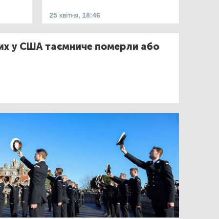
25 квітня, 18:46
их у США таємниче померли або