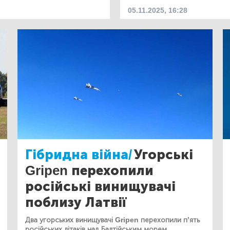
05.11.2025, 16:28
Гібридна війна/
Угорські
Gripen перехопили
російські винищувачі
поблизу Латвії
Два угорських винищувачі Gripen перехопили п’ять
російських літаків над Балтійським морем.