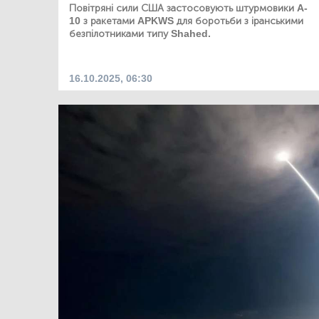
Повітряні сили США застосовують штурмовики A-
10 з ракетами APKWS для боротьби з іранськими
безпілотниками типу Shahed.
16.10.2025, 06:30