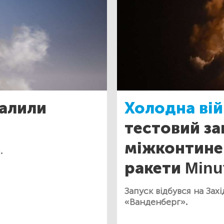
алили
Холодна вій
тестовий за
міжконтинен
.
ракети Minut
Запуск відбувся на За
«Ванденберг».