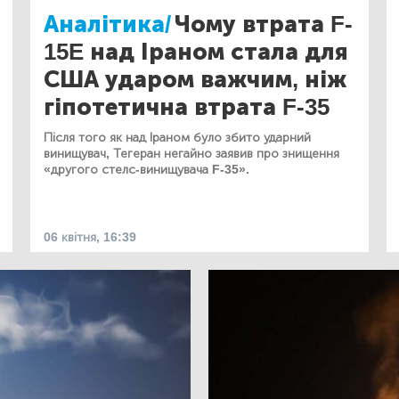
Аналітика/
Чому втрата F-
15E над Іраном стала для
США ударом важчим, ніж
гіпотетична втрата F-35
Після того як над Іраном було збито ударний
винищувач, Тегеран негайно заявив про знищення
«другого стелс-винищувача F-35».
06 квітня, 16:39