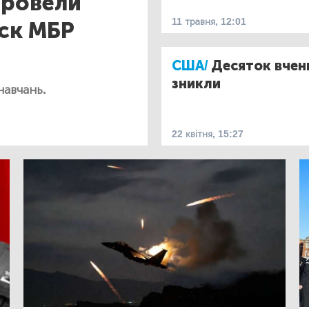
ровели
11 травня, 12:01
ск МБР
США/
Десяток вчен
зникли
навчань.
22 квітня, 15:27