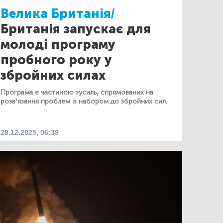
Велика Британія/
Британія запускає для
молоді програму
пробного року у
збройних силах
Програма є частиною зусиль, спрямованих на
розв’язання проблем із набором до збройних сил.
28.12.2025, 06:39