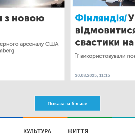
 з новою
Фінляндія/
У
відмовитися
свастики на
дерного арсеналу США
mberg
Її використовували по
30.08.2025, 11:15
Показати більше
КУЛЬТУРА
ЖИТТЯ