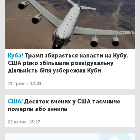
Куба/
Трамп збирається напасти на Кубу.
США різко збільшили розвідувальну
діяльність біля узбережжя Куби
11 травня, 12:01
США/
Десяток вчених у США таємниче
померли або зникли
22 квітня, 15:27