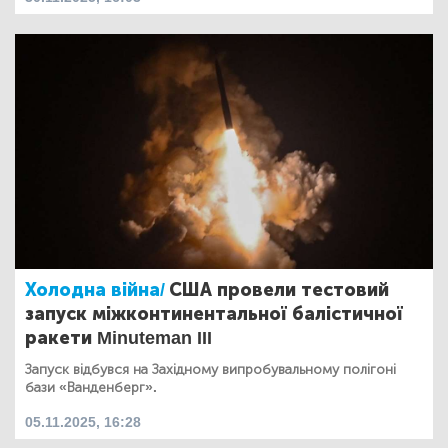
Холодна війна/
США провели тестовий
запуск міжконтинентальної балістичної
ракети Minuteman III
Запуск відбувся на Західному випробувальному полігоні
бази «Ванденберг».
05.11.2025, 16:28