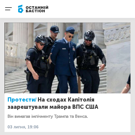
Протести/
На сходах Капітолія
заарештували майора ВПС США
Він вимагав імпічменту Трампа та Венса.
03 липня, 19:06