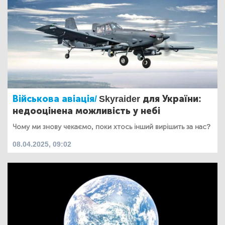
Військова авіація/
Skyraider для України:
недооцінена можливість у небі
Чому ми знову чекаємо, поки хтось інший вирішить за нас?
08.04.2025, 09:02