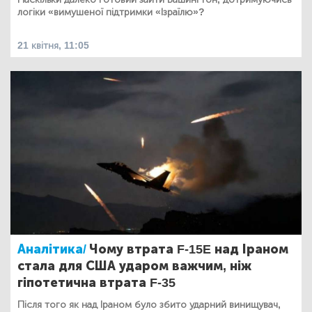
логіки «вимушеної підтримки «Ізраїлю»?
21 квітня, 11:05
Аналітика/
Чому втрата F-15E над Іраном
стала для США ударом важчим, ніж
гіпотетична втрата F-35
Після того як над Іраном було збито ударний винищувач,