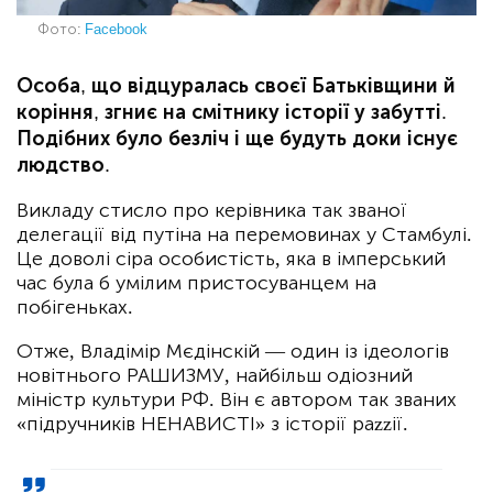
Фото:
Facebook
Особа, що відцуралась своєї Батьківщини й
коріння, згниє на смітнику історії у забутті.
Подібних було безліч і ще будуть доки існує
людство.
Викладу стисло про керівника так званої
делегації від путіна на перемовинах у Стамбулі.
Це доволі сіра особистість, яка в імперський
час була б умілим пристосуванцем на
побігеньках.
Отже, Владімір Мєдінскій — один із ідеологів
новітнього РАШИЗМУ, найбільш одіозний
міністр культури РФ. Він є автором так званих
«підручників НЕНАВИСТІ» з історії раzzії.