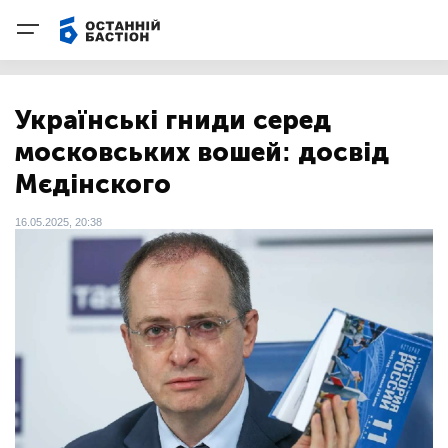
Українські гниди серед
московських вошей: досвід
Мєдінского
16.05.2025, 20:38