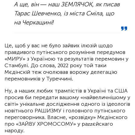
А ще, він — наш ЗЕМЛЯЧОК, як писав
Тарас Шевченко, із міста Сміла, що
на Черкащині!
Це, щоб у вас не було зайвих ілюзій щодо
правдивого путінського розуміння передумов
«МИРУ» з Україною та результатів перемовин у
Стамбулі. До слова, 2022 року той таки
Мєдінскій теж очолював ворожу делегацію
перемовників у Туреччині.
Ну, а наших любих трампістів в Україні та США
просив би передати вашому «найвеличнішому у
світі» унікальне дослідження одного із ідеологів
новітнього РАШИЗМУ і головного путінського
переговорника. Власне, «розвідку» Мєдінского
про «ЗАЙВУ ХРОМОСОМУ» у раzzєйскаго
народу.