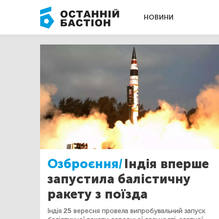
НОВИНИ
Озброєння/
Індія вперше
запустила балістичну
ракету з поїзда
Індія 25 вересня провела випробувальний запуск