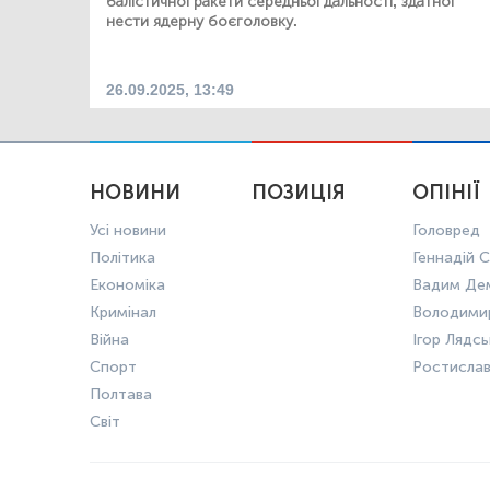
балістичної ракети середньої дальності, здатної
нести ядерну боєголовку.
26.09.2025, 13:49
НОВИНИ
ПОЗИЦІЯ
ОПІНІЇ
Усі новини
Головред
Політика
Геннадій С
Економіка
Вадим Де
Кримінал
Володими
Війна
Ігор Лядс
Спорт
Ростисла
Полтава
Світ