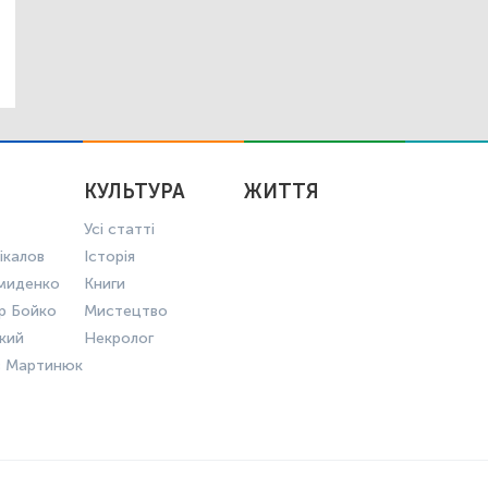
КУЛЬТУРА
ЖИТТЯ
Усі статті
ікалов
Історія
миденко
Книги
р Бойко
Мистецтво
ький
Некролог
в Мартинюк