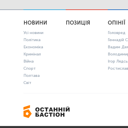
НОВИНИ
ПОЗИЦІЯ
ОПІНІЇ
Усі новини
Головред
Політика
Геннадій С
Економіка
Вадим Де
Кримінал
Володими
Війна
Ігор Лядс
Спорт
Ростисла
Полтава
Світ