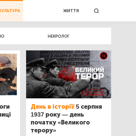
КУЛЬТУРА
ЖИТТЯ
ВО
НЕКРОЛОГ
оги
День в історії/
5 серпня
ниці
1937 року — день
початку «Великого
терору»