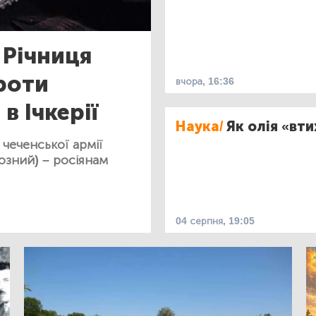
Річниця
роти
вчора, 16:36
в Ічкерії
Наука/
Як олія «вт
 чеченської армії
розний) – росіянам
04 серпня, 19:05