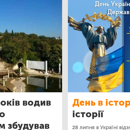
років водив
День в істор
го
історії
м збудував
28 липня в Україні від