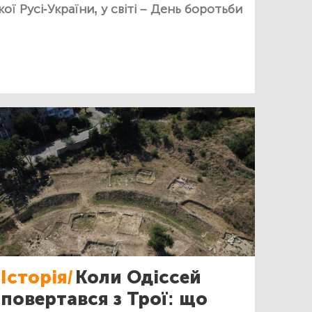
ї Русі-України, у світі – День боротьби
Історія/
Коли Одіссей
повертався з Трої: що