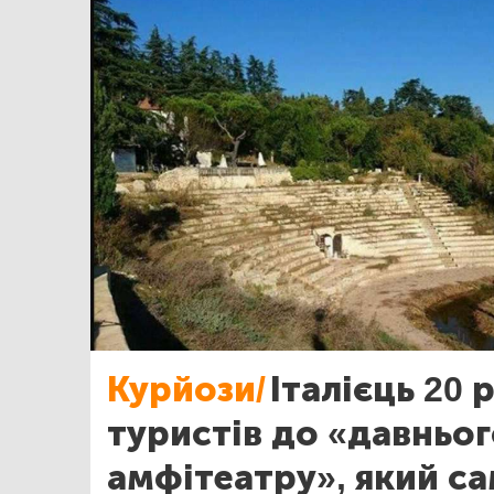
Курйози/
Італієць 20 
туристів до «давньо
амфітеатру», який са