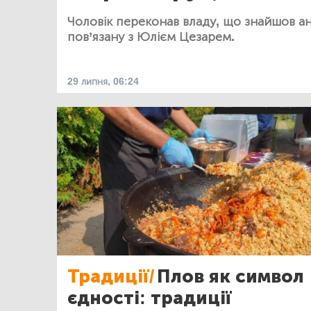
Чоловік переконав владу, що знайшов ан
пов’язану з Юлієм Цезарем.
29 липня, 06:24
Традиції/
Плов як символ
єдності: традиції