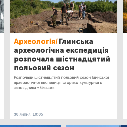
Археологія/
Глинська
археологічна експедиція
розпочала шістнадцятий
польовий сезон
Розпочали шістнадцятий польовий сезон Глинської
археологічної експедиції Історико-культурного
заповідника «Більськ».
30 липня, 10:05