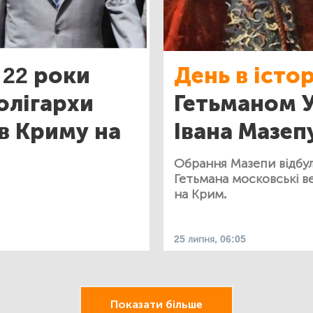
22 роки
День в істор
 олігархи
Гетьманом У
 в Криму на
Івана Мазеп
Обрання Мазепи відбул
Гетьмана московські в
на Крим.
25 липня, 06:05
Показати більше