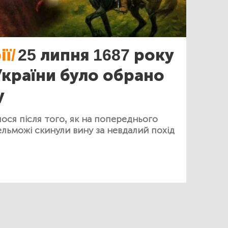
ії/
25 липня 1687 року
країни було обрано
у
ося після того, як на попереднього
ельможі скинули вину за невдалий похід