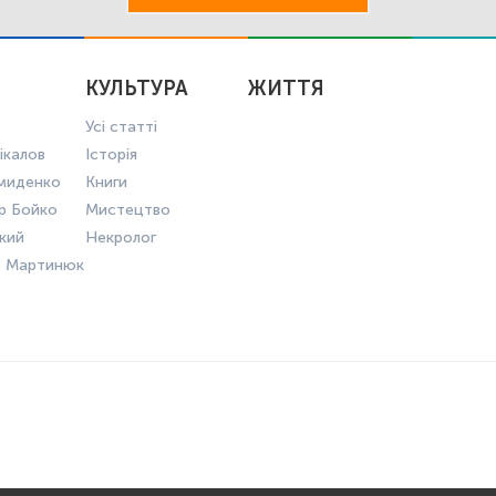
КУЛЬТУРА
ЖИТТЯ
Усі статті
ікалов
Історія
миденко
Книги
р Бойко
Мистецтво
ький
Некролог
в Мартинюк