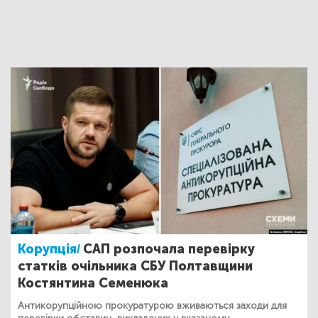
Корупція/
САП розпочала перевірку
статків очільника СБУ Полтавщини
Костянтина Семенюка
Антикорупційною прокуратурою вживаються заходи для