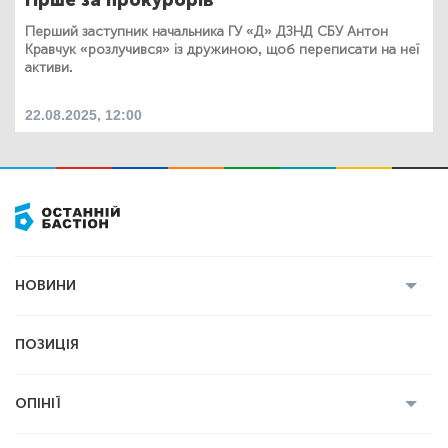
Перший заступник начальника ГУ «Д» ДЗНД СБУ Антон
Кравчук «розлучився» із дружиною, щоб переписати на неї
активи.
22.08.2025, 12:00
НОВИНИ
Усі новини
Кримінал
Полтава
ПОЗИЦІЯ
Політика
Війна
Світ
ОПІНІЇ
Економіка
Спорт
Головред
Володимир Бойко
Ростислав