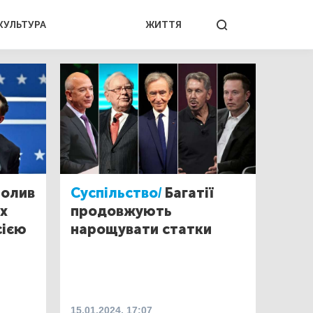
КУЛЬТУРА
ЖИТТЯ
чолив
Суспільство/
Багатії
х
продовжують
сією
нарощувати статки
15.01.2024, 17:07