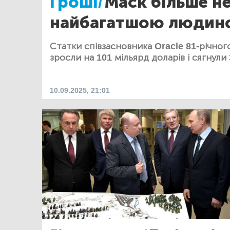
Гроші/
Маск більше не
найбагатшою людино
Статки співзасновника Oracle 81-річног
зросли на 101 мільярд доларів і сягнули 
10.09.2025, 21:01