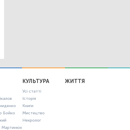
КУЛЬТУРА
ЖИТТЯ
Усі статті
ікалов
Історія
миденко
Книги
р Бойко
Мистецтво
ький
Некролог
в Мартинюк