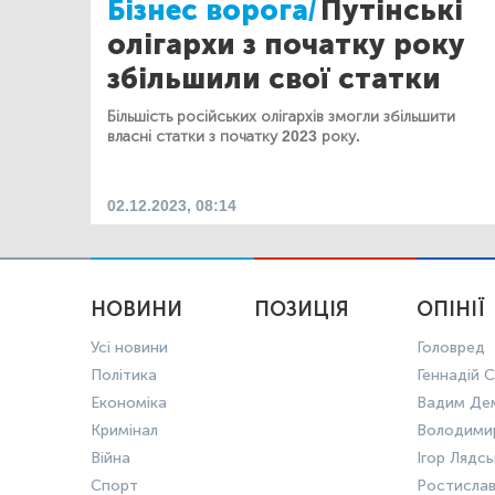
Бізнес ворога/
Путінські
олігархи з початку року
збільшили свої статки
Більшість російських олігархів змогли збільшити
власні статки з початку 2023 року.
02.12.2023, 08:14
НОВИНИ
ПОЗИЦІЯ
ОПІНІЇ
Усі новини
Головред
Політика
Геннадій С
Економіка
Вадим Де
Кримінал
Володими
Війна
Ігор Лядс
Спорт
Ростисла