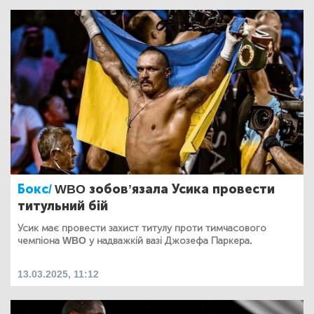
Бокс/
WBO зобовʼязала Усика провести
титульний бій
Усик має провести захист титулу проти тимчасового
чемпіона WBO у надважкій вазі Джозефа Паркера.
13.03.2025, 11:12