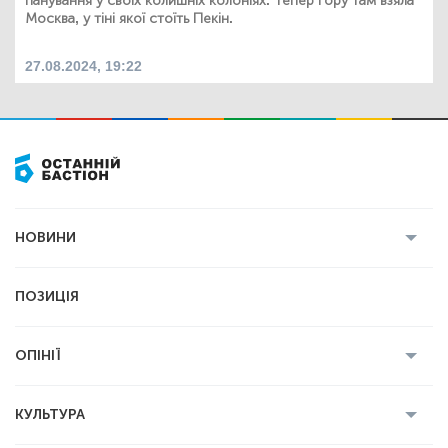
панування у своїх колишніх колоніях. Тепер гору там взяла
Москва, у тіні якої стоїть Пекін.
27.08.2024, 19:22
НОВИНИ
Усі новини
Кримінал
Полтава
ПОЗИЦІЯ
Політика
Війна
Світ
ОПІНІЇ
Економіка
Спорт
Головред
Володимир Бойко
Ростислав
КУЛЬТУРА
Мартинюк
Геннадій Сікалов
Ігор Лядський