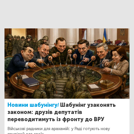
Новини шабунінгу/
Шабунінг узаконять
законом: друзів депутатів
переводитимуть із фронту до ВРУ
Військові радники для арахамій: у Раді готують нову