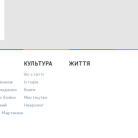
КУЛЬТУРА
ЖИТТЯ
Усі статті
ікалов
Історія
миденко
Книги
р Бойко
Мистецтво
ький
Некролог
в Мартинюк