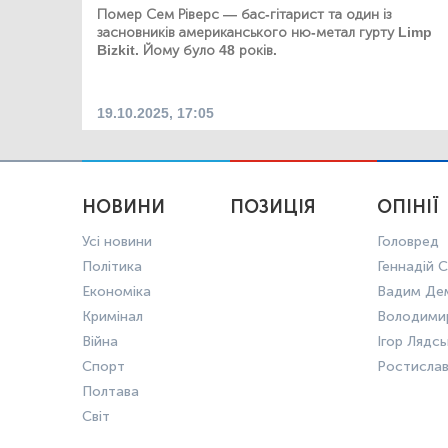
Помер Сем Ріверс — бас-гітарист та один із
засновників американського ню-метал гурту Limp
Bizkit. Йому було 48 років.
19.10.2025, 17:05
НОВИНИ
ПОЗИЦІЯ
ОПІНІЇ
Усі новини
Головред
Політика
Геннадій С
Економіка
Вадим Де
Кримінал
Володими
Війна
Ігор Лядс
Спорт
Ростисла
Полтава
Світ