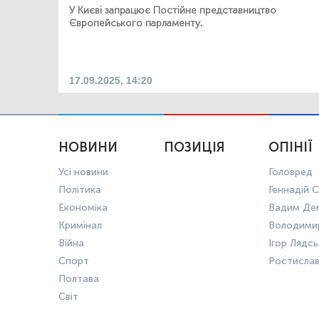
У Києві запрацює Постійне представництво
Європейського парламенту.
17.09.2025, 14:20
НОВИНИ
ПОЗИЦІЯ
ОПІНІЇ
Усі новини
Головред
Політика
Геннадій С
Економіка
Вадим Де
Кримінал
Володими
Війна
Ігор Лядс
Спорт
Ростисла
Полтава
Світ