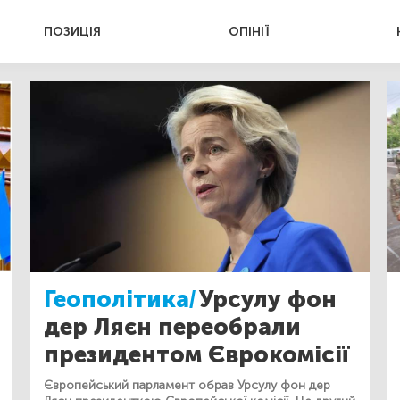
ПОЗИЦІЯ
ОПІНІЇ
Геополітика/
Урсулу фон
дер Ляєн переобрали
президентом Єврокомісії
Європейський парламент обрав Урсулу фон дер