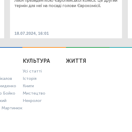
Ляєн президенткою Європейської комісії. Це другий
термін для неї на посаді голови Єврокомісії.
18.07.2024, 16:01
КУЛЬТУРА
ЖИТТЯ
Усі статті
ікалов
Історія
миденко
Книги
р Бойко
Мистецтво
ький
Некролог
в Мартинюк