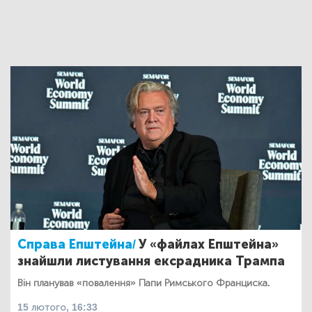
Справа Епштейна/
У «файлах Епштейна»
знайшли листування ексрадника Трампа
Він планував «повалення» Папи Римського Франциска.
15 лютого, 16:33