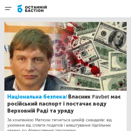
Національна безпека/
Власник Favbet має
російський паспорт і постачає воду
Верховній Раді та уряду
За компанією Матюхи тягнеться шлейф скандалів: від
ухиляння від сплати податків і влаштування підпільних
казино до фінансування тероризму