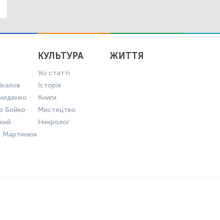
КУЛЬТУРА
ЖИТТЯ
Усі статті
ікалов
Історія
миденко
Книги
р Бойко
Мистецтво
ький
Некролог
в Мартинюк