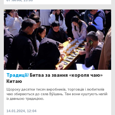
07 липня, 15:00
Традиції/
Битва за звання «короля чаю»
Китаю
Щороку десятки тисяч виробників, торговців і любителів
чаю збираються до села Вýїшань. Там вони куштують напій
із давньою традицією.
14.01.2024, 12:04