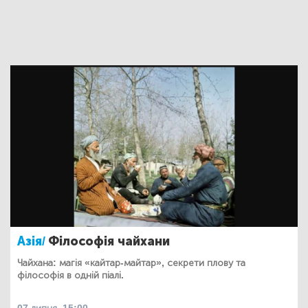
Азія/
Філософія чайхани
Чайхана: магія «кайтар-майтар», секрети плову та
філософія в одній піалі.