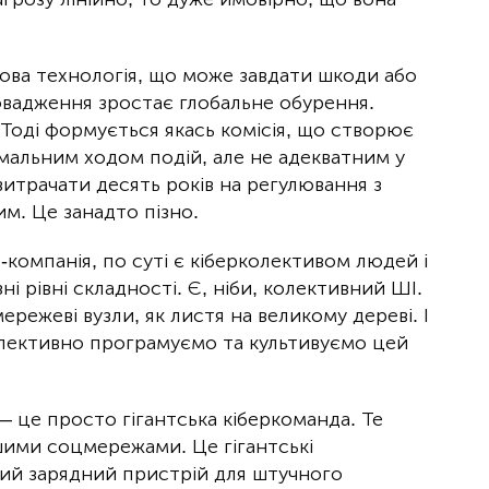
нова технологія, що може завдати шкоди або
ровадження зростає глобальне обурення.
 Тоді формується якась комісія, що створює
рмальним ходом подій, але не адекватним у
витрачати десять років на регулювання з
м. Це занадто пізно.
-компанія, по суті є кіберколективом людей і
і рівні складності. Є, ніби, колективний ШІ.
мережеві вузли, як листя на великому дереві. І
олективно програмуємо та культивуємо цей
, — це просто гігантська кіберкоманда. Те
іншими соцмережами. Це гігантські
чний зарядний пристрій для штучного