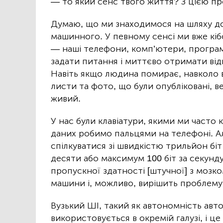
— то який сенс твого життя? З цією п
Думаю, що ми знаходимося на шляху до 
машинного. У певному сенсі ми вже кібо
— наші телефони, комп’ютери, програм
задати питання і миттєво отримати відп
Навіть якщо людина помирає, навколо в
листи та фото, що були опубліковані, 
живий.
У нас були клавіатури, якими ми часто 
даних робимо пальцями на телефоні. А
спілкуватися зі швидкістю трильйон біт
десяти або максимум 100 біт за секунду
пропускної здатності [штучної] з моз
машини і, можливо, вирішить проблему 
Вузький ШІ, такий як автономність авт
використовується в окремій галузі, і ц