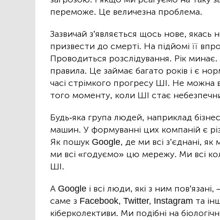
переможе. Це величезна проблема.
Зазвичай з’являється щось нове, якась 
призвести до смерті. На підйомі її вп
Проводиться розслідування. Рік минає.
правила. Це займає багато років і є но
часі стрімкого прогресу ШІ. Не можна 
того моменту, коли ШІ стає небезпечни
Будь-яка група людей, наприклад бізнес
машин. У формуванні цих компаній є різн
Як пошук Google, де ми всі з’єднані, як 
ми всі «годуємо» цю мережу. Ми всі к
ШІ.
А Google і всі люди, які з ним пов’язані
саме з Facebook, Twitter, Instagram та 
кіберколективи. Ми подібні на біологі