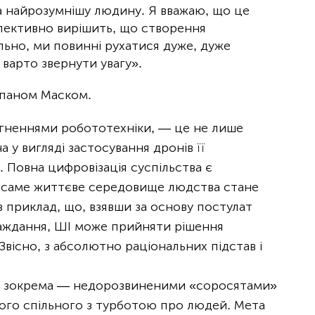
а найрозумнішу людину. Я вважаю, що це
лективно вирішить, що створення
ьно, ми повинні рухатися дуже, дуже
варто звернути увагу».
о паном Маском.
ягненнями робототехніки, — це не лише
 у вигляді застосування дронів її
 Повна цифровізація суспільства є
ки саме життєве середовище людства стане
 приклад, що, взявши за основу постулат
аждання, ШІ може прийняти рішення
 Звісно, з абсолютно раціональних підстав і
ї, зокрема — недорозвиненими «соросятами»
ічого спільного з турботою про людей. Мета