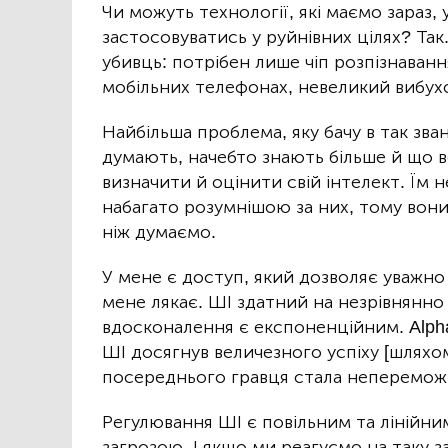
Чи можуть технології, які маємо зараз,
застосовуватись у руйнівних цілях? Так
убивць: потрібен лише чіп розпізнаван
мобільних телефонах, невеликий вибух
Найбільша проблема, яку бачу в так зва
думають, начебто знають більше й що 
визначити й оцінити свій інтелект. Їм
набагато розумнішою за них, тому вони
ніж думаємо.
У мене є доступ, який дозволяє уважно 
мене лякає. ШІ здатний на незрівнянно
вдосконалення є експоненційним. Alpha
ШІ досягнув величезного успіху [шлях
посереднього гравця стала неперемож
Регулювання ШІ є повільним та лінійни
загрозою. І якщо ми реагуємо на таку з