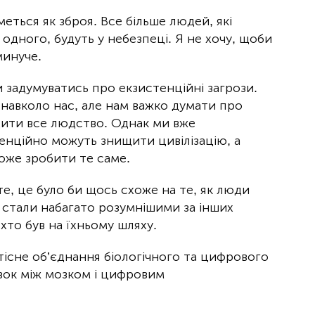
еться як зброя. Все більше людей, які
дного, будуть у небезпеці. Я не хочу, щоби
минуче.
задумуватись про екзистенційні загрози.
 навколо нас, але нам важко думати про
щити все людство. Однак ми вже
енційно можуть знищити цивілізацію, а
може зробити те саме.
е, це було би щось схоже на те, як люди
 стали набагато розумнішими за інших
 хто був на їхньому шляху.
існе об’єднання біологічного та цифрового
язок між мозком і цифровим