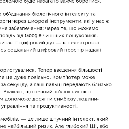
роблемою буде набагато важче боротися.
об’єднання біологічного інтелекту та
рги через цифрові інструменти, які у нас є
не забезпечення; через те, що можемо
овідь від Google чи інших пошуковиків.
итає її цифровий дух — всі електронні
весь соціальний цифровий простір надалі
користувалися. Тепер введення більшості
ле це дуже повільно. Комп’ютер може
 за секунду, а ваші пальці передають близько
. Вважаю, що певний зв’язок високої
ком допоможе досягти симбіозу людини-
управління та продуктивності.
омобілів, — це лише штучний інтелект, який
е не найбільший ризик. Але глибокий ШІ, або