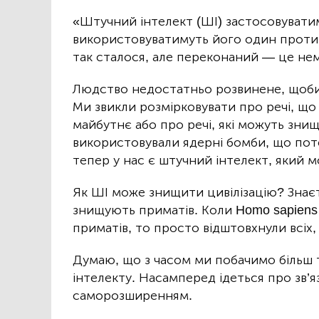
«Штучний інтелект (ШІ) застосовуватим
використовуватимуть його один проти о
так сталося, але переконаний — це не
Людство недостатньо розвинене, щоби 
Ми звикли розмірковувати про речі, що
майбутнє або про речі, які можуть зни
використовували ядерні бомби, що пот
тепер у нас є штучний інтелект, який 
Як ШІ може знищити цивілізацію? Знаєт
знищують приматів. Коли Homo sapiens
приматів, то просто відштовхнули всіх,
Думаю, що з часом ми побачимо більш т
інтелекту. Насамперед ідеться про зв’
саморозширенням.