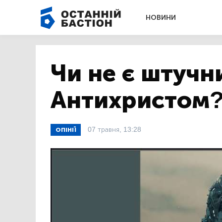
НОВИНИ
Чи не є штучн
Антихристом
07 травня, 13:28
ОПІНІЇ