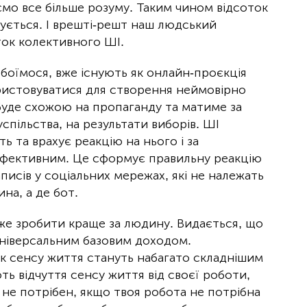
мо все більше розуму. Таким чином відсоток
ьшується. І врешті-решт наш людський
ток колективного ШІ.
 боїмося, вже існують як онлайн-проєкція
ористовуватися для створення неймовірно
 буде схожою на пропаганду та матиме за
спільства, на результати виборів. ШІ
ь та врахує реакцію на нього і за
 ефективним. Це сформує правильну реакцію
писів у соціальних мережах, які не належать
на, а де бот.
оже зробити краще за людину. Видається, що
універсальним базовим доходом.
к сенсу життя стануть набагато складнішим
ь відчуття сенсу життя від своєї роботи,
 не потрібен, якщо твоя робота не потрібна