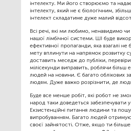
інтелекту. Ми його створюємо та надає
інтелекту, який не є біологічним, збіл
інтелект складатиме дуже малий відсо
Всі речі, які ми любимо, ненавидимо чи
нашої лімбічної системи. ШІ буде вик
ефективної пропаганди, яка взагалі не
мету вплинути на напрямок розвитку су
доставить меседж до публіки, перевірит
мілісекунди виправить, роблячи більш
людей на новини. Є багато облікових за
людям. Дуже важко розрізнити, де люди
Буде все менше робіт, які робот не зм
народ таки доведеться забезпечувати 
Екзистенційні питання людини та пошу
випробуванням. Багато людей отримуют
своєї зайнятості. Отже, якщо ти більше