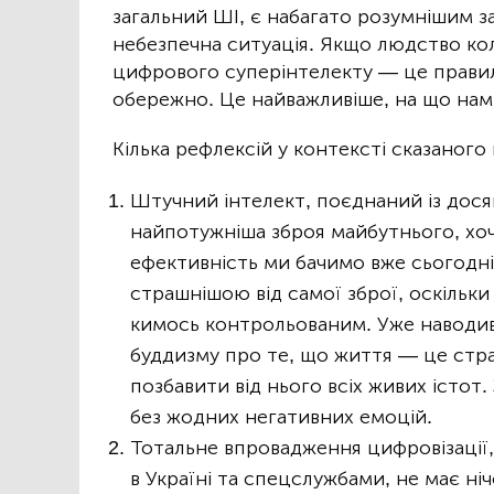
загальний ШІ, є набагато розумнішим з
небезпечна ситуація. Якщо людство ко
цифрового суперінтелекту — це правил
обережно. Це найважливіше, на що нам 
Кілька рефлексій у контексті сказаног
Штучний інтелект, поєднаний із дос
найпотужніша зброя майбутнього, хоча
ефективність ми бачимо вже сьогодні.
страшнішою від самої зброї, оскіль
кимось контрольованим. Уже наводив
буддизму про те, що життя — це стр
позбавити від нього всіх живих істот.
без жодних негативних емоцій.
Тотальне впровадження цифровізаці
в Україні та спецслужбами, не має н