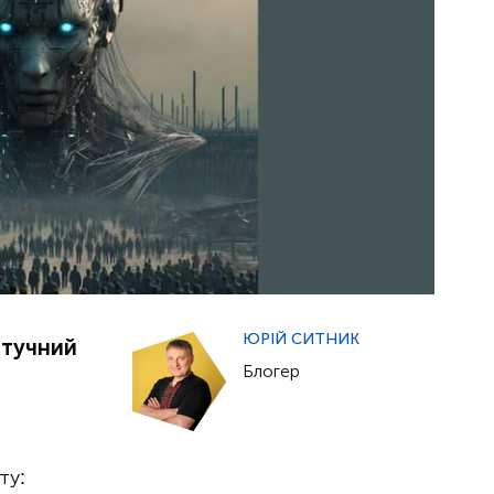
ЮРІЙ СИТНИК
штучний
Блогер
ту: