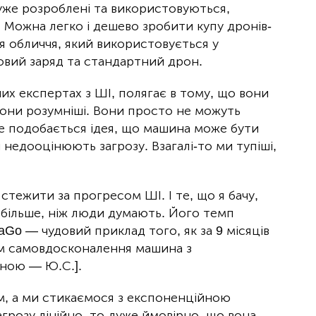
 уже розроблені та використовуються,
. Можна легко і дешево зробити купу дронів-
ня обличчя, який використовується у
овий заряд та стандартний дрон.
них експертах з ШІ, полягає в тому, що вони
вони розумніші. Вони просто не можуть
 не подобається ідея, що машина може бути
 недооцінюють загрозу. Взагалі-то ми тупіші,
стежити за прогресом ШІ. І те, що я бачу,
 більше, ніж люди думають. Його темп
Go — чудовий приклад того, як за 9 місяців
ом самовдосконалення машина з
ною — Ю.С.].
м, а ми стикаємося з експоненційною
агрозу лінійно, то дуже ймовірно, що вона