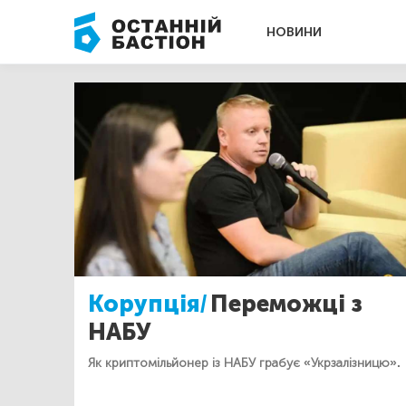
НОВИНИ
Корупція/
Переможці з
НАБУ
Як криптомільйонер із НАБУ грабує «Укрзалізницю».