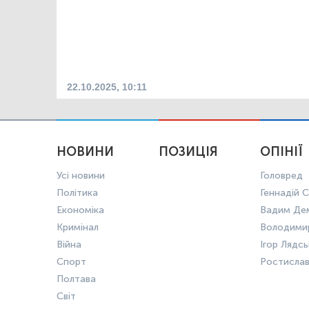
22.10.2025, 10:11
НОВИНИ
ПОЗИЦІЯ
ОПІНІЇ
Усі новини
Головред
Політика
Геннадій С
Економіка
Вадим Де
Кримінал
Володими
Війна
Ігор Лядс
Спорт
Ростисла
Полтава
Світ