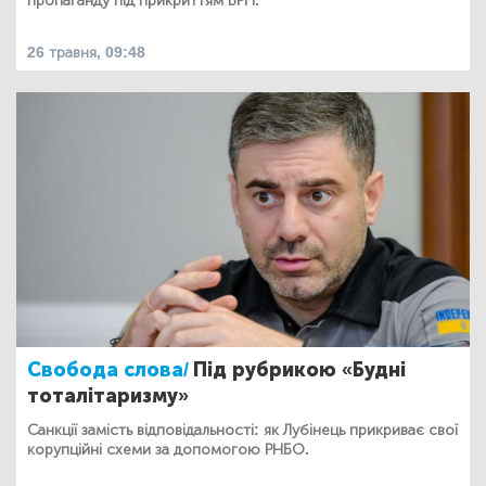
пропаганду під прикриттям ВРП.
26 травня, 09:48
Свобода слова/
Під рубрикою «Будні
тоталітаризму»
Санкції замість відповідальності: як Лубінець прикриває свої
корупційні схеми за допомогою РНБО.