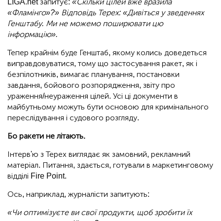
LIGA.net запитує:
«Скільки цілей вже вразила
«Фламінго»?» Відповідь Терех: «Дивіться у зведеннях
Генштабу. Ми не можемо поширювати цю
інформацію».
Тепер крайнім буде Генштаб, якому колись доведеться
виправдовуватися, тому що застосування ракет, як і
безпілотників, вимагає планування, постановки
завдання, бойового розпорядження, звіту про
ураження/неураження цілей. Усі ці документи в
майбутньому можуть бути основою для кримінального
переслідування і судового розгляду.
Бо ракети не літають.
Інтерв'ю з Терех виглядає як замовний, рекламний
матеріал. Питання, здається, готували в маркетинговому
відділі Fire Point.
Ось, наприклад, журналісти запитують:
«Чи оптимізуєте ви свої продукти, щоб зробити їх