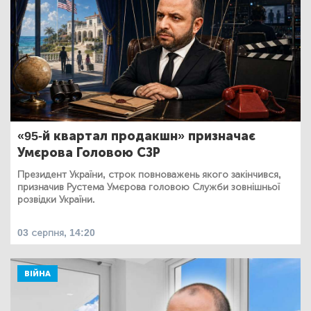
«95-й квартал продакшн» призначає
Умєрова Головою СЗР
Президент України, строк повноважень якого закінчився,
призначив Рустема Умєрова головою Служби зовнішньої
розвідки України.
03 серпня, 14:20
ВІЙНА