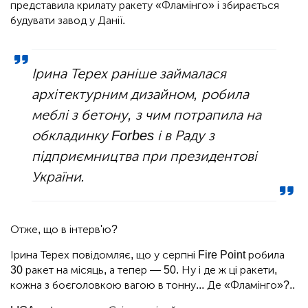
представила крилату ракету «Фламінго» і збирається
будувати завод у Данії.
Ірина Терех раніше займалася
архітектурним дизайном, робила
меблі з бетону, з чим потрапила на
обкладинку Forbes і в Раду з
підприємництва при президентові
України.
Отже, що в інтерв'ю?
Ірина Терех повідомляє, що у серпні Fire Point робила
30 ракет на місяць, а тепер — 50. Ну і де ж ці ракети,
кожна з боєголовкою вагою в тонну... Де «Фламінго»?..