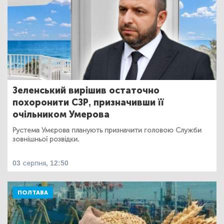
Зеленський вирішив остаточно
похоронити СЗР, призначивши її
очільником Умерова
Рустема Умєрова планують призначити головою Служби
зовнішньої розвідки.
03 серпня, 12:50
ПОЛТАВА