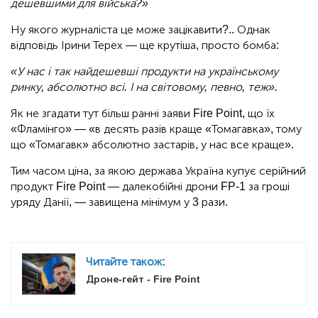
дешевшими для війська?»
Ну якого журналіста це може зацікавити?.. Однак
відповідь Ірини Терех — ще крутіша, просто бомба:
«У нас і так найдешевші продукти на українському
ринку, абсолютно всі. І на світовому, певно, теж».
Як не згадати тут більш ранні заяви Fire Point, що їх
«Фламінго» — «в десять разів краще «Томагавка», тому
що «Томагавк» абсолютно застарів, у нас все краще».
Тим часом ціна, за якою держава Україна купує серійний
продукт Fire Point — далекобійні дрони FP-1 за гроші
уряду Данії, — завищена мінімум у 3 рази.
Читайте також:
Дроне-гейт - Fire Point