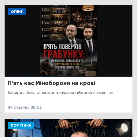
ОПІНІЇ
П’ять кас Міноборони на крові
Касири війни: як монополізували оборонні закупівлі.
04 серпня, 08:51
ПОЛІТИКА