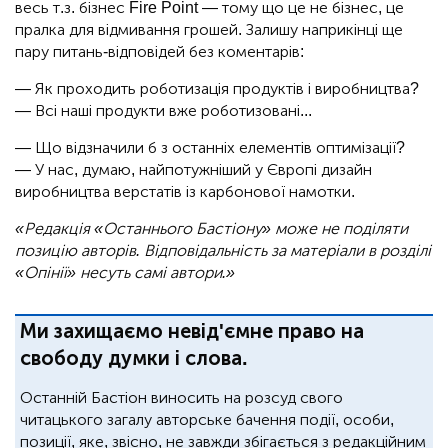
весь т.з. бізнес Fire Point — тому що це не бізнес, це
пралка для відмивання грошей. Залишу наприкінці ще
пару питань-відповідей без коментарів:
— Як проходить роботизація продуктів і виробництва?
— Всі наші продукти вже роботизовані...
— Що відзначили б з останніх елементів оптимізації?
— У нас, думаю, найпотужніший у Європі дизайн
виробництва верстатів із карбонової намотки.
«Редакція «Останнього Бастіону» може не поділяти
позицію авторів. Відповідальність за матеріали в розділі
«Опінії» несуть самі автори.»
Ми захищаємо невід'ємне право на
свободу думки і слова.
Останній Бастіон виносить на розсуд свого
читацького загалу авторське бачення події, особи,
позиції, яке, звісно, не завжди збігається з редакційним