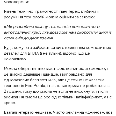
мародерство.
Рівень технічної грамотності пані Терех, глибини її
розуміння технологій можна оцінити за заявою:
«Ми розробили власну технологію композитного
виготовлення крил, яка дозволяє нам скоротити цикл із
семи днів до двох годин».
Будь-кому, хто займається виготовленням композитних
деталей для БПЛА (і не тільки), відомо, що це
неможливо.
Можна обертати пінопласт склотканиною зі смолою, і
це дійсно дешевше і швидше, і виправдано для
одноразових безпілотників, але це точно не «власна
технологія Fire Point», і навіть так крила не робляться за
2 години, тому що смола не встигне висохнути, і після
висихання смоли це все одно тільки напівфабрикат, а не
крило.
Взагалі інтерв'ю нецікаве. Чисто рекламна «джинса», як і