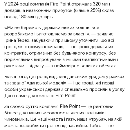
У 2024 році компанія Fire Point отримала 320 млн
доларів, а незаконний прибуток (більше 25%) склав
понад 180 млн доларів.
«Ми не беремо в держави ніяких коштів, все
розробляємо і виготовляємо за власні», — заявляє
Ірина Терех, забуваючи при цьому уточнити, що всі
гроші, які отримує компанія, — це гроші державних
контрактів, отриманих без будь-якого конкурсу, без
порівняльних випробувань з іншими безпілотниками і
ракетами, і відразу — в неймовірно великих обсягах.
Більш того, це гроші, виділені данським урядом у рамках
так званої «данської моделі» — і це гроші, які перші
особи української держави спеціально просили в уряду
Данії саме для компанії Fire Point.
За своєю суттю компанія Fire Point — це рентовий
бізнес для наших високопоставлених політиків і
чиновників. Це наші «нафта і газ», наша «труба», на якій
можна «заробляти гроші» під час війни. Тобто — це