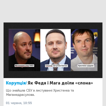
Корупція/
Як Федя і Мага доїли «слона»
Що знайшла СБУ в листуванні Христенка та
Магамедрасулова.
01 червня, 10:55