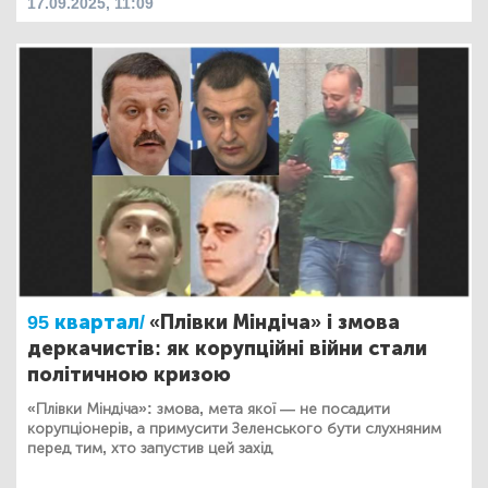
17.09.2025, 11:09
95 квартал/
«Плівки Міндіча» і змова
деркачистів: як корупційні війни стали
політичною кризою
«Плівки Міндіча»: змова, мета якої — не посадити
корупціонерів, а примусити Зеленського бути слухняним
перед тим, хто запустив цей захід