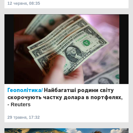
12 червня, 08:35
Геополітика/
Найбагатші родини світу
скорочують частку долара в портфелях,
- Reuters
29 травня, 17:32