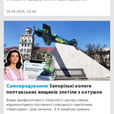
16.06.2025, 19:00
Самоврядування/
Запорізькі колеги
полтавських ямщиків злетіли з котушок
Влада прифронтового обласного центру планує
відремонтувати постамент совєцького пам'ятника
«Авіаторам». Ціна питання - 2,5 мільйона гривень.