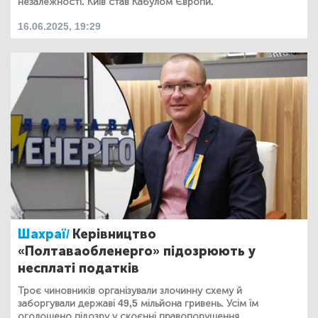
незалежності. Київ став Кабулом Європи.
16.06.2025, 19:29
Шахраї/
Керівництво
«Полтаваобленерго» підозрюють у
несплаті податків
Троє чиновників організували злочинну схему й
заборгували державі 49,5 мільйона гривень. Усім їм
оголошено підозру у скоєнні правопорушення.