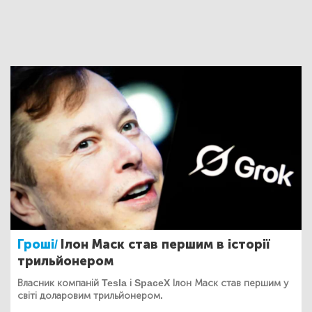
Гроші/
Ілон Маск став першим в історії
трильйонером
Власник компаній Tesla і SpaceX Ілон Маск став першим у
світі доларовим трильйонером.