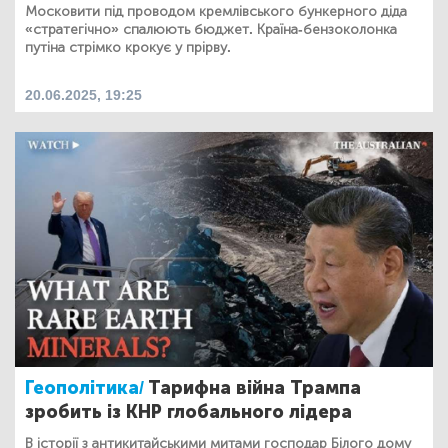
Московити під проводом кремлівського бункерного діда
«стратегічно» спалюють бюджет. Країна-бензоколонка
путіна стрімко крокує у прірву.
20.06.2025, 19:25
Геополітика/
Тарифна війна Трампа
зробить із КНР глобального лідера
В історії з антикитайськими митами господар Білого дому