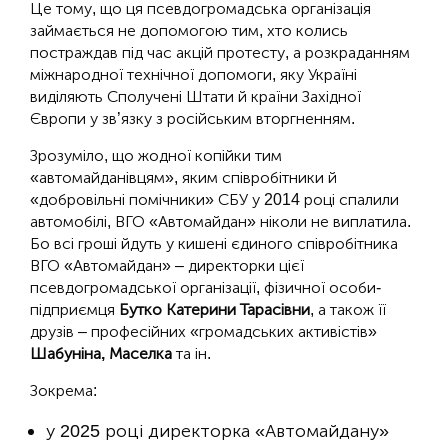
Це тому, що ця псевдогромадська організація
займається не допомогою тим, хто колись
постраждав під час акцій протесту, а розкраданням
міжнародної технічної допомоги, яку Україні
виділяють Сполучені Штати й країни Західної
Європи у зв’язку з російським вторгненням.
Зрозуміло, що жодної копійки тим
«автомайданівцям», яким співробітники й
«добровільні помічники» СБУ у 2014 році спалили
автомобілі, ВГО «Автомайдан» ніколи не виплатила.
Бо всі гроші йдуть у кишені єдиного співробітника
ВГО «Автомайдан» – директорки цієї
псевдогромадської організації, фізичної особи-
підприємця
Бутко Катерини Тарасівни
, а також її
друзів – професійних «громадських активістів»
Шабуніна, Маселка
та ін.
Зокрема:
у 2025 році директорка «Автомайдану»