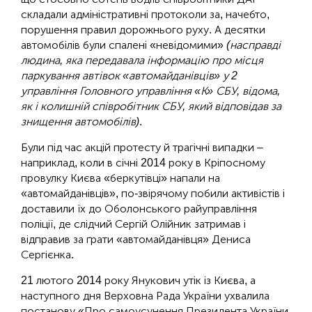
складали адміністративні протоколи за, начебто,
порушення правил дорожнього руху. А десятки
автомобілів були спалені «невідомими»
(насправді
людина, яка передавала інформацію про місця
паркування автівок «автомайданівців» у 2
управління Головного управління «К» СБУ, відома,
як і колишній співробітник СБУ, який відповідав за
знищення автомобілів)
.
Були під час акцій протесту й трагічні випадки –
наприклад, коли в січні 2014 року в Кріпосному
провулку Києва «беркутівці» напали на
«автомайданівців», по-звірячому побили активістів і
доставили їх до Оболонського райуправління
поліції, де слідчий Сергій Олійник затримав і
відправив за ґрати «автомайданівця» Дениса
Сергієнка.
21 лютого 2014 року Янукович утік із Києва, а
наступного дня Верховна Рада України ухвалила
постанову «Про самоусунення Президента України