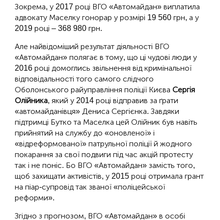
Зокрема, у 2017 році ВГО «Автомайдан» виплатила
адвокату Маселку гонорар у розмірі 19 560 грн, а у
2019 році – 368 980 грн.
Але найвідоміший результат діяльності ВГО
«Автомайдан» полягає в тому, що ці чудові люди у
2016 році домоглись звільнення від кримінальної
відповідальності того самого слідчого
Оболонського райуправління поліції Києва
Сергія
Олійника
, який у 2014 році відправив за ґрати
«автомайданівця» Дениса Сергієнка. Завдяки
підтримці Бутко та Маселка цей Олійник був навіть
прийнятий на службу до «оновленої» і
«відреформованої» патрульної поліції й жодного
покарання за свої подвиги під час акцій протесту
так і не поніс. Бо ВГО «Автомайдан» замість того,
щоб захищати активістів, у 2015 році отримала грант
на піар-супровід так званої «поліцейської
реформи».
Згідно з прогнозом, ВГО «Автомайдан» в особі