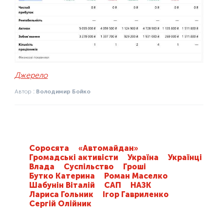
Джерело
Автор :
Володимир Бойко
Соросята
«Автомайдан»
Громадські активісти
Україна
Українці
Влада
Суспільство
Гроші
Бутко Катерина
Роман Маселко
Шабунін Віталій
САП
НАЗК
Лариса Гольник
Ігор Гавриленко
Сергій Олійник