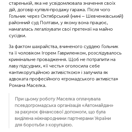
старенькій, яка не усвідомлювала значення своїх
дій, договір купівлі-продажу гаража. Після чого
Гольник через Октябрський (нині – Шевченківський)
районний суд Полтави, у якому вона працює,
намагалась легалізувати свої претензії на майно
сусідки.
За фактом шахрайства, вчиненого суддею Гольник
та її чоловіком Ігорем Гавриленком, розслідувалось
кримінальне провадження. Щоб не потрапити на
лаву підсудних, «її честь» оголосила себе
«антикорупційною активісткою» і залучила як
адвоката професійного «громадського активіста»
Романа Маселка.
При цьому роботу Маселка оплачувала
псевдогромадська організація «Автомайдан»
за рахунок фінансової допомоги, що була
виділена міжнародними партнерами України
для боротьби з корупцією.