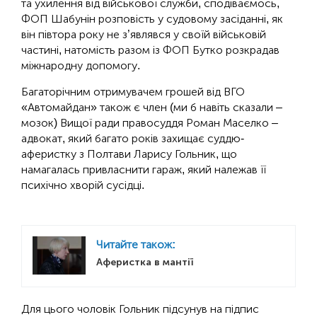
та ухилення від військової служби, сподіваємось,
ФОП Шабунін розповість у судовому засіданні, як
він півтора року не з’являвся у своїй військовій
частині, натомість разом із ФОП Бутко розкрадав
міжнародну допомогу.
Багаторічним отримувачем грошей від ВГО
«Автомайдан» також є член (ми б навіть сказали –
мозок) Вищої ради правосуддя Роман Маселко –
адвокат, який багато років захищає суддю-
аферистку з Полтави Ларису Гольник, що
намагалась привласнити гараж, який належав її
психічно хворій сусідці.
Читайте також:
Аферистка в мантії
Для цього чоловік Гольник підсунув на підпис