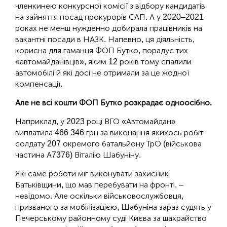
членкинею конкурсної комісії з відбору кандидатів
на зайняття посад прокурорів САП. А у 2020–2021
роках не менш нужденно добирала працівників на
вакантні посади в НАЗК. Напевно, ця діяльність,
корисна для гаманця ФОП Бутко, порадує тих
«автомайданівців», яким 12 років тому спалили
автомобілі й які досі не отримали за це жодної
компенсації.
Але не всі кошти ФОП Бутко розкрадає одноосібно.
Наприклад, у 2023 році ВГО «Автомайдан»
виплатила 466 346 грн за виконання якихось робіт
солдату 207 окремого батальйону ТрО (військова
частина А7376) Віталію Шабуніну.
Які саме роботи міг виконувати захисник
Батьківщини, що мав перебувати на фронті, –
невідомо. Але оскільки військовослужбовця,
призваного за мобілізацією, Шабуніна зараз судять у
Печерському районному суді Києва за шахрайство