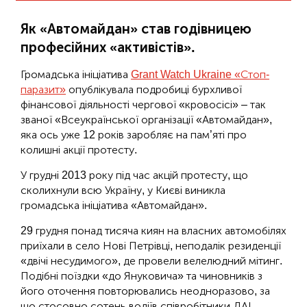
Як «Автомайдан» став годівницею
професійних «активістів».
Громадська ініціатива
Grant Watch Ukraine «Стоп-
паразит»
опублікувала подробиці бурхливої
фінансової діяльності чергової «кровосісі» – так
званої «Всеукраїнської організації «Автомайдан»,
яка ось уже 12 років заробляє на пам’яті про
колишні акції протесту.
У грудні 2013 року під час акцій протесту, що
сколихнули всю Україну, у Києві виникла
громадська ініціатива «Автомайдан».
29 грудня понад тисяча киян на власних автомобілях
приїхали в село Нові Петрівці, неподалік резиденції
«двічі несудимого», де провели велелюдний мітинг.
Подібні поїздки «до Януковича» та чиновників з
його оточення повторювались неодноразово, за
що стосовно сотень водіїв співробітники ДАІ