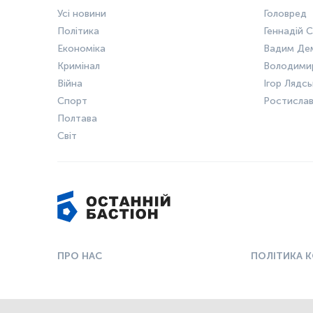
Усі новини
Головред
Політика
Геннадій С
Економіка
Вадим Де
Кримінал
Володими
Війна
Ігор Лядс
Спорт
Ростисла
Полтава
Світ
ПРО НАС
ПОЛІТИКА 