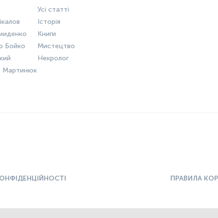
Усі статті
ікалов
Історія
миденко
Книги
р Бойко
Мистецтво
ький
Некролог
в Мартинюк
КОНФІДЕНЦІЙНОСТІ
ПРАВИЛА КО