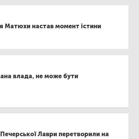
ія Матюхи настав момент істини
вана влада, не може бути
-Печерської Лаври перетворили на