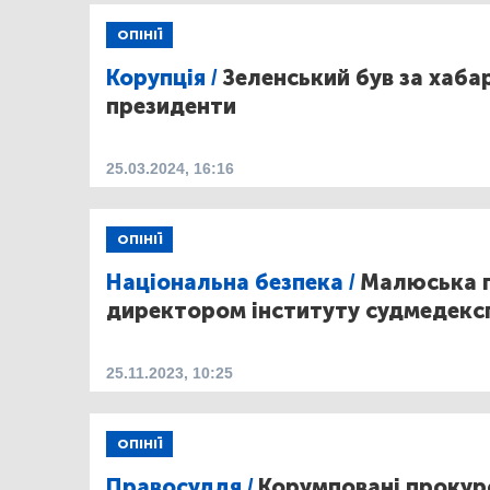
ОПІНІЇ
Корупція /
Зеленський був за хаб
президенти
25.03.2024, 16:16
ОПІНІЇ
Національна безпека /
Малюська п
директором інституту судмедексп
25.11.2023, 10:25
ОПІНІЇ
Правосуддя /
Корумповані прокур