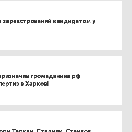
ар зареєстрований кандидатом у
ризначив громадянина рф
ертиз в Харкові
ори Таркан, Стадник, Станков