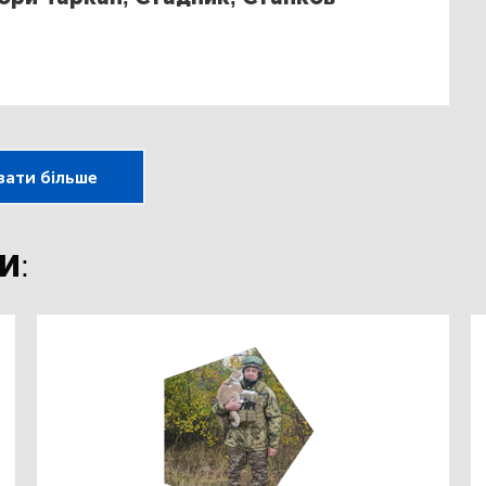
зати більше
И: