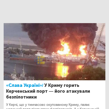
«Слава Україні»/
У Криму горить
Керченський порт — його атакували
безпілотники
У Керчі, що у тимчасово окупованому Криму, палає