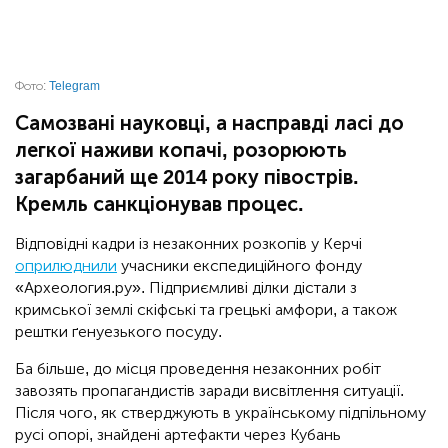
Фото:
Telegram
Самозвані науковці, а насправді ласі до
легкої наживи копачі, розорюють
загарбаний ще 2014 року півострів.
Кремль санкціонував процес.
Відповідні кадри із незаконних розкопів у Керчі
оприлюднили
учасники експедиційного фонду
«Археология.ру». Підприємливі ділки дістали з
кримської землі скіфські та грецькі амфори, а також
рештки ґенуезького посуду.
Ба більше, до місця проведення незаконних робіт
завозять пропагандистів заради висвітлення ситуації.
Після чого, як стверджують в українському підпільному
русі опорі, знайдені артефакти через Кубань