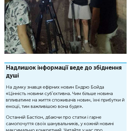
Надлишок інформації веде до збіднення
душі
На думку знавця ефірних новин Ендрю Бойда
«Цінність новини суб'єктивна. Чим більше новина
впливатиме на життя споживачів новин, їхні прибутки й
емоції, тим важливішою вона буде».
Останній Бастіон, дбаючи про статки і гарне
самопочуття своїх шанувальників, у кожній новині
максимально конкретний. Читайте у нас про