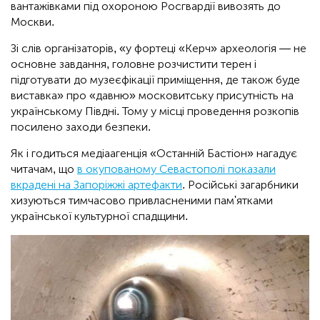
вантажівками під охороною Росгвардії вивозять до
Москви.
Зі слів організаторів, «у фортеці «Керч» археологія — не
основне завдання, головне розчистити терен і
підготувати до музеєфікації приміщення, де також буде
виставка» про «давню» московитську присутність на
українському Півдні. Тому у місці проведення розкопів
посилено заходи безпеки.
Як і годиться медіаагенція «Останній Бастіон» нагадує
читачам, що
в окупованому Севастополі показали
вкрадені на Запоріжжі артефакти
. Російські загарбники
хизуються тимчасово привласненими пам'ятками
української культурної спадщини.