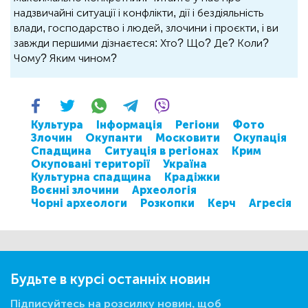
надзвичайні ситуації і конфлікти, дії і бездіяльність
влади, господарство і людей, злочини і проєкти, і ви
завжди першими дізнаєтеся: Хто? Що? Де? Коли?
Чому? Яким чином?
Культура
Інформація
Регіони
Фото
Злочин
Окупанти
Московити
Окупація
Спадщина
Ситуація в регіонах
Крим
Окуповані території
Україна
Культурна спадщина
Крадіжки
Воєнні злочини
Археологія
Чорні археологи
Розкопки
Керч
Агресія
Будьте в курсі останніх новин
Підписуйтесь на розсилку новин, щоб