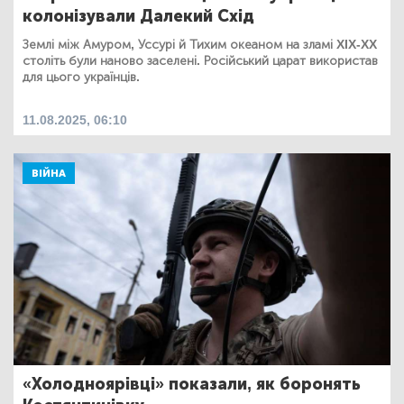
колонізували Далекий Схід
Землі між Амуром, Уссурі й Тихим океаном на зламі XIX-XX
століть були наново заселені. Російський царат використав
для цього українців.
11.08.2025, 06:10
ВІЙНА
«Холодноярівці» показали, як боронять