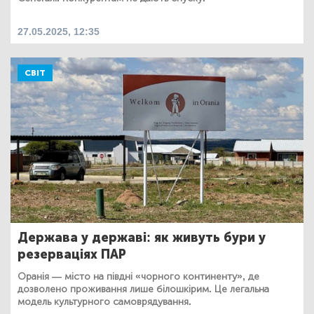
27.05.2025, 12:35
СВІТ
Держава у державі: як живуть бури у
резерваціях ПАР
Оранія — місто на півдні «чорного континенту», де
дозволено проживання лише білошкірим. Це легальна
модель культурного самоврядування.