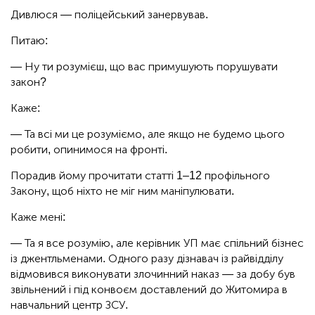
Дивлюся — поліцейський занервував.
Питаю:
— Ну ти розумієш, що вас примушують порушувати
закон?
Каже:
— Та всі ми це розуміємо, але якщо не будемо цього
робити, опинимося на фронті.
Порадив йому прочитати статті 1–12 профільного
Закону, щоб ніхто не міг ним маніпулювати.
Каже мені:
— Та я все розумію, але керівник УП має спільний бізнес
із джентльменами. Одного разу дізнавач із райвідділу
відмовився виконувати злочинний наказ — за добу був
звільнений і під конвоєм доставлений до Житомира в
навчальний центр ЗСУ.