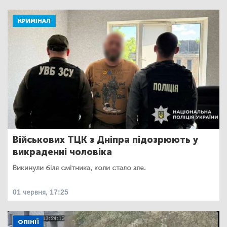
КРИМІНАЛ
Військових ТЦК з Дніпра підозрюють у
викраденні чоловіка
Викинули біля смітника, коли стало зле.
01 червня, 17:25
ОПІНІЇ