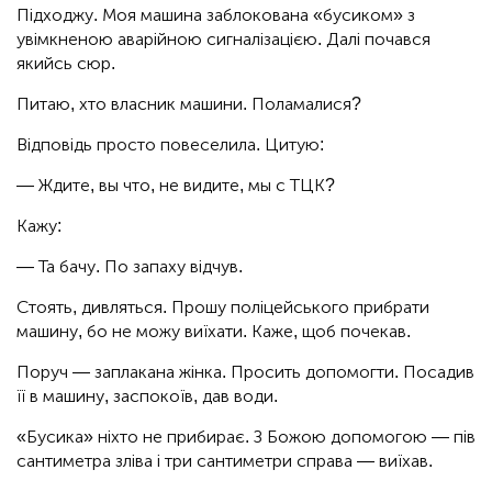
Підходжу. Моя машина заблокована «бусиком» з
увімкненою аварійною сигналізацією. Далі почався
якийсь сюр.
Питаю, хто власник машини. Поламалися?
Відповідь просто повеселила. Цитую:
— Ждите, вы что, не видите, мы с ТЦК?
Кажу:
— Та бачу. По запаху відчув.
Стоять, дивляться. Прошу поліцейського прибрати
машину, бо не можу виїхати. Каже, щоб почекав.
Поруч — заплакана жінка. Просить допомогти. Посадив
її в машину, заспокоїв, дав води.
«Бусика» ніхто не прибирає. З Божою допомогою — пів
сантиметра зліва і три сантиметри справа — виїхав.