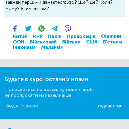
завжди першими дізнаєтеся: Хто? Що? Де? Коли?
Чому? Яким чином?
Китай
КНР
Пекін
Провокація
Філіпіни
ООН
Військовий
Військо
США
В'єтнам
Індонезія
Малайзія
Будьте в курсі останніх новин
Підписуйтесь на розсилку новин, щоб
не пропускати найважливіше
ПІДПИСАТИСЬ