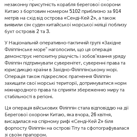
незаконну присутність корабля берегової охорони
Китаю з бортовим номером 5102 приблизно за 914
метрів на схід від острова «Сенді-Кей 2», а також
виявили сім суден китайської морської міліції поблизу
бухт островів 2 та 3.
У Національній оперативно-тактичній групі «Західне
Філіппінське море" наголосили, що ця операція
демонструє непохитну рішучість і зобов’язання уряду
Філіппін підтримувати суверенітет, суверенні права та
юрисдикцію країни в Західно-Філіппінському морі.
Операція також підкреслює прагнення Філіппін
захищати свої морські території, дотримуватися норм
міжнародного права та сприяти збереженню миру та
стабільності в регіоні.
Ця операція військових Філіппін стала відповіддю на дії
Берегової охорони Китаю, яка вчора, 26 квітня,
висадилася на спірному рифі «Сенді-Кей 2» біля
форпосту Філіппін на острові Тіту та сфотографувалася
зі своїм прапором.