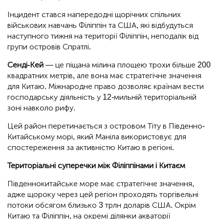
Інцидент стався напередодні щорічних спільних
військових навчань Філіппін та США, які відбудуться
наступного тижня на території Філіппін, неподалік від
групи островів Спратлі.
Сенді-Кей
— це піщана мілина площею трохи більше 200
квадратних метрів, але вона має стратегічне значення
для Китаю. Міжнародне право дозволяє країнам вести
господарську діяльність у 12-мильній територіальній
зоні навколо рифу.
Цей район перетинається з островом Тіту в Південно-
Китайському морі, який Маніла використовує для
спостереження за активністю Китаю в регіоні.
Територіальні суперечки між Філіппінами і Китаєм
Південнокитайське море має стратегічне значення,
адже щороку через цей регіон проходять торгівельні
потоки обсягом близько 3 трлн доларів США. Окрім
Китаю та Філіппін, на окремі ділянки акваторії