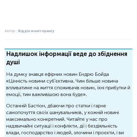
Автор :
Відділ моніторингу
Надлишок інформації веде до збіднення
душі
На думку знавця ефірних новин Ендрю Бойда
«Цінність новини суб'єктивна. Чим більше новина
впливатиме на життя споживачів новин, їхні прибутки й
емоції, тим важливішою вона буде».
Останній Бастіон, дбаючи про статки і гарне
самопочуття своїх шанувальників, у кожній новині
максимально конкретний. Читайте у нас про
надзвичайні ситуації і конфлікти, дії і бездіяльність
влади, господарство і людей, злочини і проєкти, і ви