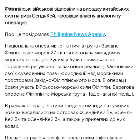
Філіппінські військові відповіли на висадку китайських
сил на рифі Сенді-Кей, провівши власну аналогічну
операцію.
Про це повідомляє
Philippine News Agency
.
Національна оперативно-тактична група «Західне
Філіппінське море» 27 квітня виконала міжвідомчу
морську операцію. Зусилля були спрямовані на
посилення регулярної та законної реалізації Філіппінами
своїх суверенних прав і юрисдикції над морськими
просторами Західно-Філіппінського моря. В операції
брали участь Військово-морські сили Філіппін, Берегова
охорона Філіппін та Морська група Національної поліції.
В рамках операції чотири зведені команди на гумових
човнах висадилися на островах «Сенді-Кей 1», «Сенді-
Кей 2» та «Сенді-Кей 3», а також у прилеглих до них
водах.
Під час патрулювання філіппінські сили зафіксували