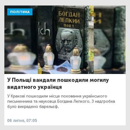
ПОЛІТИКА
У Польщі вандали пошкодили могилу
видатного українця
У Кракові пошкодили місце поховання українського
письменника та науковця Богдана Лепкого. З надгробка
було викрадено барельєф.
06 липня, 07:05