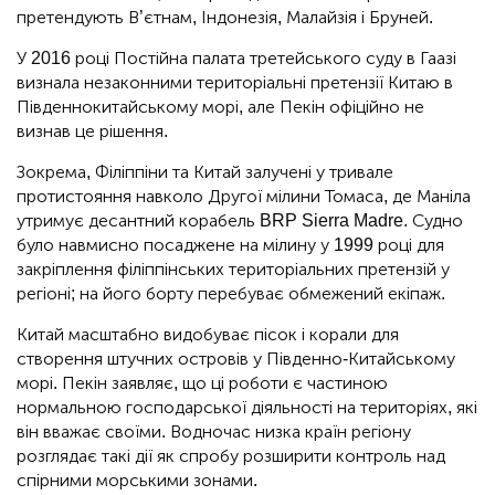
претендують В’єтнам, Індонезія, Малайзія і Бруней.
У 2016 році Постійна палата третейського суду в Гаазі
визнала незаконними територіальні претензії Китаю в
Південнокитайському морі, але Пекін офіційно не
визнав це рішення.
Зокрема, Філіппіни та Китай залучені у тривале
протистояння навколо Другої мілини Томаса, де Маніла
утримує десантний корабель BRP Sierra Madre. Судно
було навмисно посаджене на мілину у 1999 році для
закріплення філіппінських територіальних претензій у
регіоні; на його борту перебуває обмежений екіпаж.
Китай масштабно видобуває пісок і корали для
створення штучних островів у Південно-Китайському
морі. Пекін заявляє, що ці роботи є частиною
нормальною господарської діяльності на територіях, які
він вважає своїми. Водночас низка країн регіону
розглядає такі дії як спробу розширити контроль над
спірними морськими зонами.