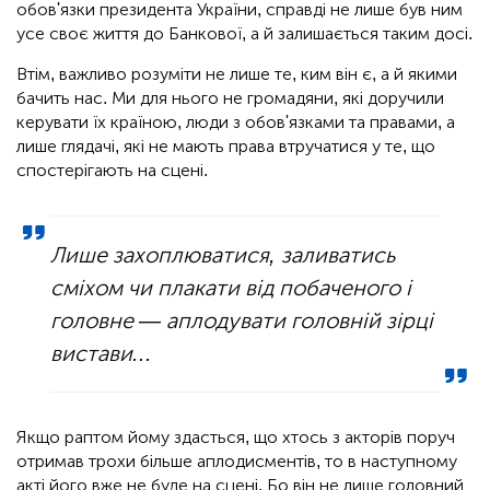
обов'язки президента України, справді не лише був ним
усе своє життя до Банкової, а й залишається таким досі.
Втім, важливо розуміти не лише те, ким він є, а й якими
бачить нас. Ми для нього не громадяни, які доручили
керувати їх країною, люди з обов'язками та правами, а
лише глядачі, які не мають права втручатися у те, що
спостерігають на сцені.
Лише захоплюватися, заливатись
сміхом чи плакати від побаченого і
головне — аплодувати головній зірці
вистави...
Якщо раптом йому здасться, що хтось з акторів поруч
отримав трохи більше аплодисментів, то в наступному
акті його вже не буде на сцені. Бо він не лише головний