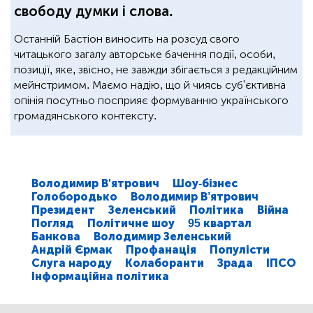
свободу думки і слова.
Останній Бастіон виносить на розсуд свого
читацького загалу авторське бачення події, особи,
позиції, яке, звісно, не завжди збігається з редакційним
мейнстримом. Маємо надію, що й чиясь суб'єктивна
опінія посутньо посприяє формуванню українського
громадянського контексту.
Володимир В'ятрович
Шоу-бізнес
Голобородько
Володимир В’ятрович
Президент
Зеленський
Політика
Війна
Погляд
Політичне шоу
95 квартал
Банкова
Володимир Зеленський
Андрій Єрмак
Профанація
Популісти
Слуга народу
Колаборанти
Зрада
ІПСО
Інформаційна політика