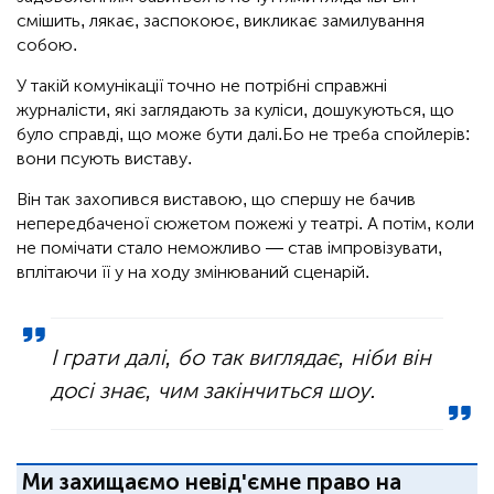
смішить, лякає, заспокоює, викликає замилування
собою.
У такій комунікації точно не потрібні справжні
журналісти, які заглядають за куліси, дошукуються, що
було справді, що може бути далі.Бо не треба спойлерів:
вони псують виставу.
Він так захопився виставою, що спершу не бачив
непередбаченої сюжетом пожежі у театрі. А потім, коли
не помічати стало неможливо — став імпровізувати,
вплітаючи її у на ходу змінюваний сценарій.
І грати далі, бо так виглядає, ніби він
досі знає, чим закінчиться шоу.
Ми захищаємо невід'ємне право на