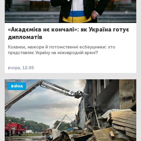
«Акадємієв нє кончалі»: як Україна готує
дипломатів
Коханки, мажори й потомственні есбеушники: хто
представляє Україну на міжнародній арені?
вчора, 12:05
ВІЙНА