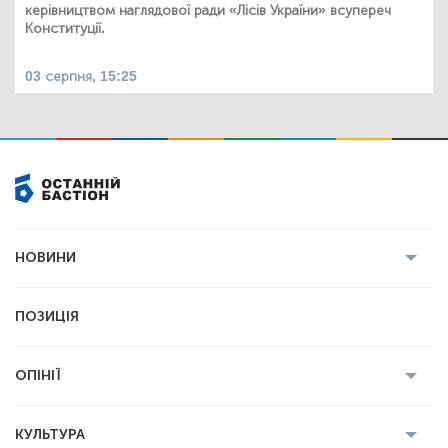
керівництвом наглядової ради «Лісів України» всупереч
Конституції.
03 серпня, 15:25
НОВИНИ
Усі новини
Кримінал
Полтава
ПОЗИЦІЯ
Політика
Війна
Світ
ОПІНІЇ
Економіка
Спорт
Головред
Володимир Бойко
Ростислав
КУЛЬТУРА
Мартинюк