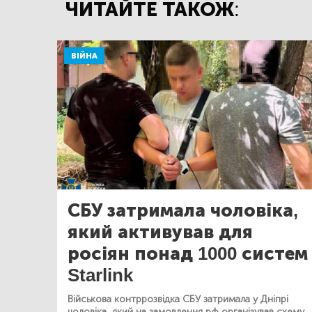
ЧИТАЙТЕ ТАКОЖ:
ВІЙНА
СБУ затримала чоловіка,
який активував для
росіян понад 1000 систем
Starlink
Військова контррозвідка СБУ затримала у Дніпрі
чоловіка, який на замовлення рф організував схему