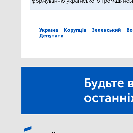
формуванню українського громадянськ
Україна
Корупція
Зеленський
Во
Депутати
Будьте в
останні