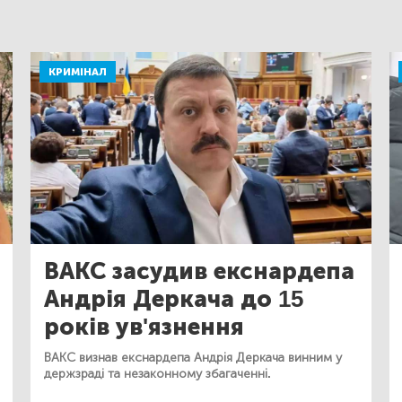
КРИМІНАЛ
ВАКС засудив екснардепа
Андрія Деркача до 15
років ув'язнення
ВАКС визнав екснардепа Андрія Деркача винним у
держзраді та незаконному збагаченні.