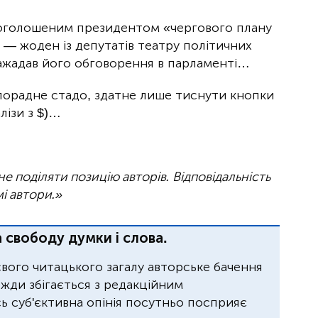
роголошеним президентом «чергового плану
— жоден із депутатів театру політичних
зажадав його обговорення в парламенті…
зпорадне стадо, здатне лише тиснути кнопки
лізи з $)…
 поділяти позицію авторів. Відповідальність
мі автори.»
 свободу думки і слова.
свого читацького загалу авторське бачення
завжди збігається з редакційним
 суб'єктивна опінія посутньо посприяє