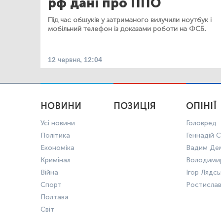
рф дані про ППО
Під час обшуків у затриманого вилучили ноутбук і
мобільний телефон із доказами роботи на ФСБ.
12 червня, 12:04
НОВИНИ
ПОЗИЦІЯ
ОПІНІЇ
Усі новини
Головред
Політика
Геннадій С
Економіка
Вадим Де
Кримінал
Володими
Війна
Ігор Лядс
Спорт
Ростисла
Полтава
Світ