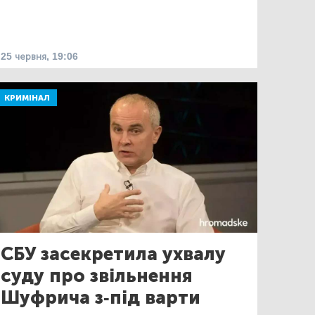
25 червня, 19:06
КРИМІНАЛ
СБУ засекретила ухвалу
суду про звільнення
Шуфрича з-під варти