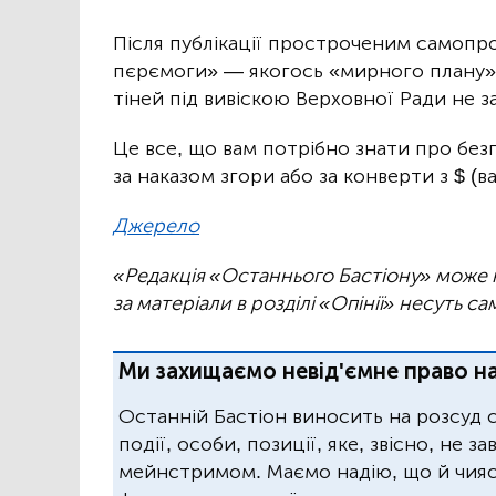
Після публікації простроченим самоп
пєрємоги» — якогось «мирного плану» 
тіней під вивіскою Верховної Ради не 
Це все, що вам потрібно знати про бе
за наказом згори або за конверти з $ (ва
Джерело
«Редакція «Останнього Бастіону» може не
за матеріали в розділі «Опінії» несуть са
Ми захищаємо невід'ємне право на
Останній Бастіон виносить на розсуд 
події, особи, позиції, яке, звісно, не 
мейнстримом. Маємо надію, що й чиясь