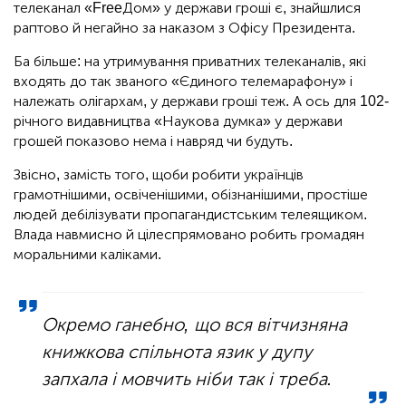
телеканал «FreeДом» у держави гроші є, знайшлися
раптово й негайно за наказом з Офісу Президента.
Ба більше: на утримування приватних телеканалів, які
входять до так званого «Єдиного телемарафону» і
належать олігархам, у держави гроші теж. А ось для 102-
річного видавництва «Наукова думка» у держави
грошей показово нема і навряд чи будуть.
Звісно, замість того, щоби робити українців
грамотнішими, освіченішими, обізнанішими, простіше
людей дебілізувати пропагандистським телеящиком.
Влада навмисно й цілеспрямовано робить громадян
моральними каліками.
Окремо ганебно, що вся вітчизняна
книжкова спільнота язик у дупу
запхала і мовчить ніби так і треба.