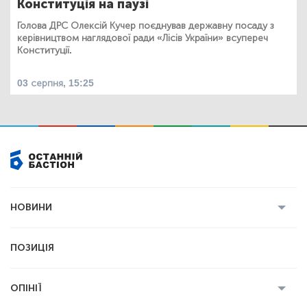
Конституція на паузі
Голова ДРС Олексій Кучер поєднував державну посаду з
керівництвом наглядової ради «Лісів України» всупереч
Конституції.
03 серпня, 15:25
НОВИНИ
Усі новини
Кримінал
Полтава
ПОЗИЦІЯ
Політика
Війна
Світ
ОПІНІЇ
Економіка
Спорт