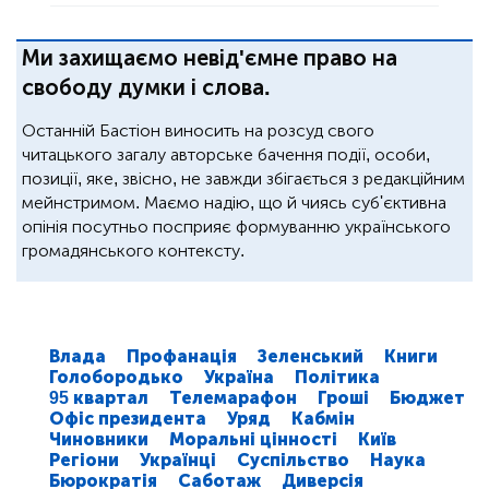
Ми захищаємо невід'ємне право на
свободу думки і слова.
Останній Бастіон виносить на розсуд свого
читацького загалу авторське бачення події, особи,
позиції, яке, звісно, не завжди збігається з редакційним
мейнстримом. Маємо надію, що й чиясь суб'єктивна
опінія посутньо посприяє формуванню українського
громадянського контексту.
Влада
Профанація
Зеленський
Книги
Голобородько
Україна
Політика
95 квартал
Телемарафон
Гроші
Бюджет
Офіс президента
Уряд
Кабмін
Чиновники
Моральні цінності
Київ
Регіони
Українці
Суспільство
Наука
Бюрократія
Саботаж
Диверсія