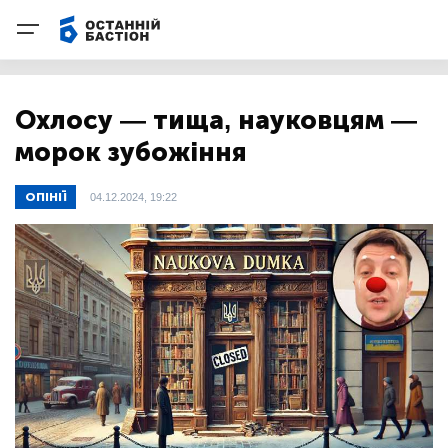
Охлосу — тища, науковцям —
морок зубожіння
ОПІНІЇ
04.12.2024, 19:22