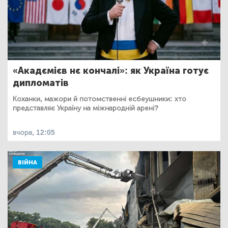
«Акадємієв нє кончалі»: як Україна готує
дипломатів
Коханки, мажори й потомственні есбеушники: хто
представляє Україну на міжнародній арені?
вчора, 12:05
ВІЙНА