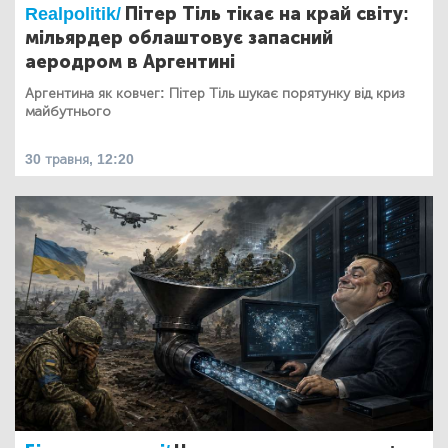
Realpolitik/
Пітер Тіль тікає на край світу:
мільярдер облаштовує запасний
аеродром в Аргентині
Аргентина як ковчег: Пітер Тіль шукає порятунку від криз
майбутнього
30 травня, 12:20