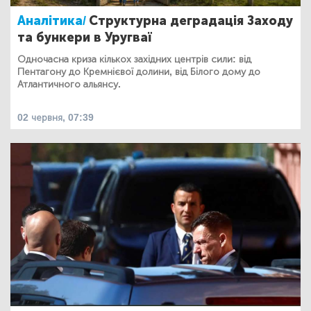
Аналітика/
Структурна деградація Заходу
та бункери в Уругваї
Одночасна криза кількох західних центрів сили: від
Пентагону до Кремнієвої долини, від Білого дому до
Атлантичного альянсу.
02 червня, 07:39