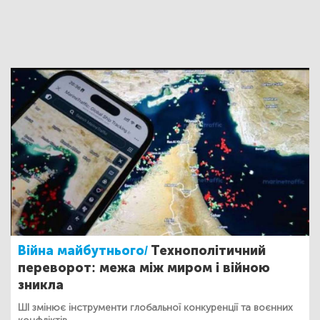
Війна майбутнього/
Технополітичний
переворот: межа між миром і війною
зникла
ШІ змінює інструменти глобальної конкуренції та воєнних