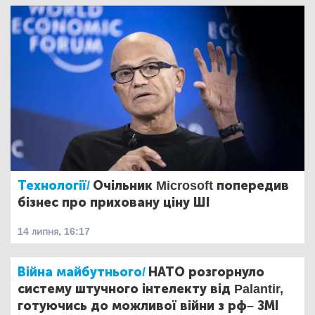
Технології/
Очільник Microsoft попередив
бізнес про приховану ціну ШІ
14 липня, 16:17
Війна майбутнього/
НАТО розгорнуло
систему штучного інтелекту від Palantir,
готуючись до можливої війни з рф– ЗМІ