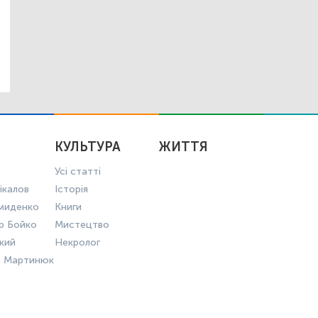
КУЛЬТУРА
ЖИТТЯ
Усі статті
ікалов
Історія
миденко
Книги
р Бойко
Мистецтво
ький
Некролог
в Мартинюк