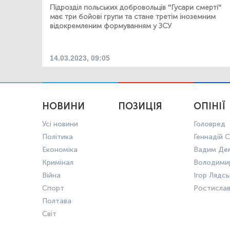
Підрозділ польських добровольців "Гусари смерті"
має три бойові групи та стане третім іноземним
відокремленим формуванням у ЗСУ
14.03.2023, 09:05
НОВИНИ
ПОЗИЦІЯ
ОПІНІЇ
Усі новини
Головред
Політика
Геннадій С
Економіка
Вадим Де
Кримінал
Володими
Війна
Ігор Лядс
Спорт
Ростисла
Полтава
Світ