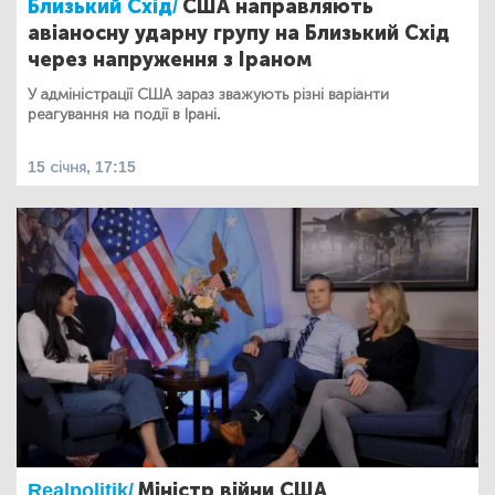
Близький Схід/
США направляють
авіаносну ударну групу на Близький Схід
через напруження з Іраном
У адміністрації США зараз зважують різні варіанти
реагування на події в Ірані.
15 січня, 17:15
Realpolitik/
Міністр війни США