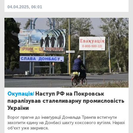
04.04.2025, 06:01
Окупація/
Наступ РФ на Покровськ
паралізував сталеливарну промисловість
України
Ворог прагне до інавґурації Дональда Трампа встигнути
захопити єдину на Донбасі шахту коксового вугілля. Наразі
об'єкт уже закрився.