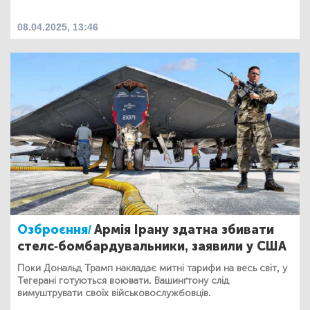
08.04.2025, 13:46
Озброєння/
Армія Ірану здатна збивати
стелс-бомбардувальники, заявили у США
Поки Дональд Трамп накладає митні тарифи на весь світ, у
Тегерані готуються воювати. Вашинґтону слід
вимуштрувати своїх військовослужбовців.