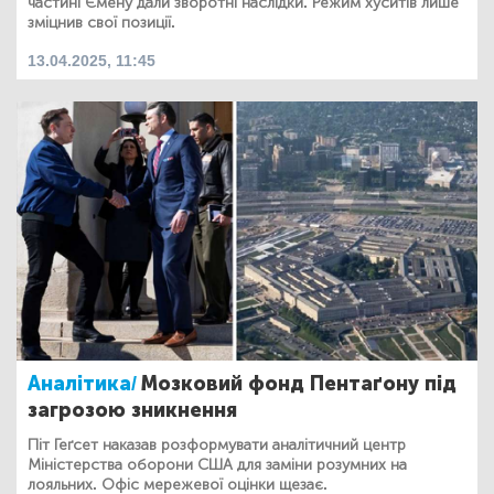
частині Ємену дали зворотні наслідки. Режим хуситів лише
зміцнив свої позиції.
13.04.2025, 11:45
Аналітика/
Мозковий фонд Пентаґону під
загрозою зникнення
Піт Геґсет наказав розформувати аналітичний центр
Міністерства оборони США для заміни розумних на
лояльних. Офіс мережевої оцінки щезає.