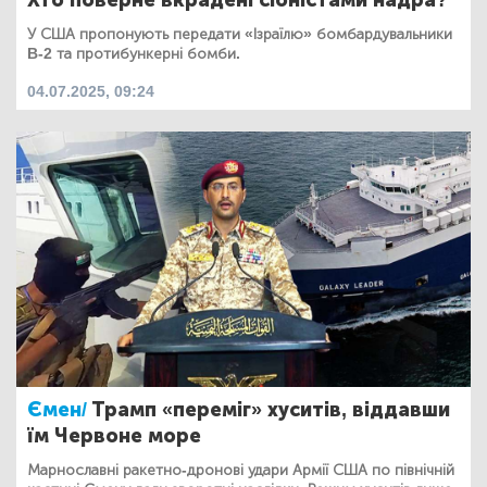
У США пропонують передати «Ізраїлю» бомбардувальники
B-2 та протибункерні бомби.
04.07.2025, 09:24
Ємен/
Трамп «переміг» хуситів, віддавши
їм Червоне море
Марнославні ракетно-дронові удари Армії США по північній