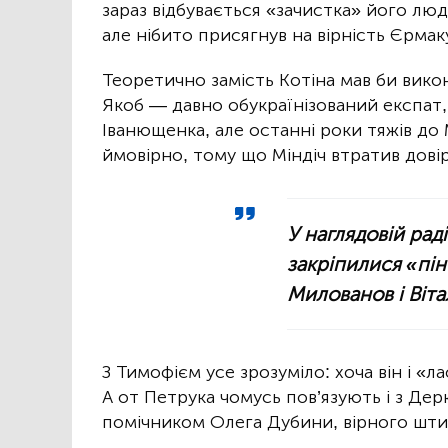
зараз відбувається «зачистка» його лю
але нібито присягнув на вірність Єрмак
Теоретично замість Котіна мав би вико
Якоб — давно обукраїнізований експат,
Іванющенка, але останні роки тяжів до 
ймовірно, тому що Міндіч втратив довір
У наглядовій рад
закріпилися «пі
Милованов і Віта
З Тимофієм усе зрозуміло: хоча він і «л
А от Петрука чомусь пов’язують і з Дерк
помічником Олега Дубини, вірного штик