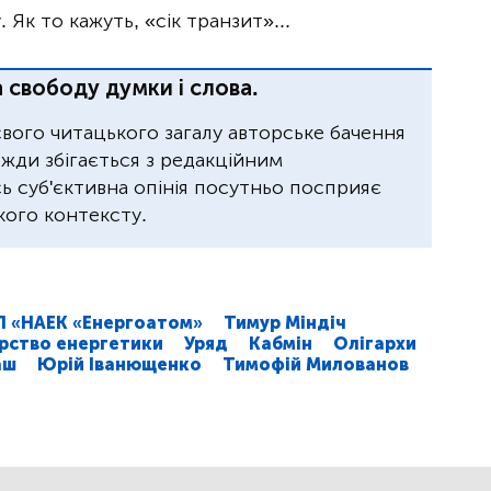
 Як то кажуть, «сік транзит»...
 свободу думки і слова.
свого читацького загалу авторське бачення
завжди збігається з редакційним
 суб'єктивна опінія посутньо посприяє
ого контексту.
П «НАЕК «Енергоатом»
Тимур Міндіч
ерство енергетики
Уряд
Кабмін
Олігархи
аш
Юрій Іванющенко
Тимофій Милованов