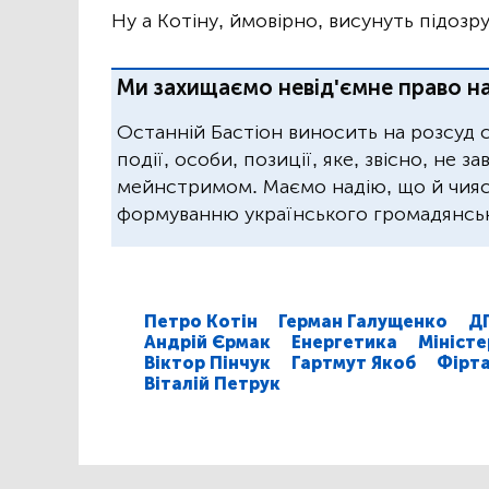
Ну а Котіну, ймовірно, висунуть підозру.
Ми захищаємо невід'ємне право на
Останній Бастіон виносить на розсуд 
події, особи, позиції, яке, звісно, не 
мейнстримом. Маємо надію, що й чиясь
формуванню українського громадянськ
Петро Котін
Герман Галущенко
Д
Андрій Єрмак
Енергетика
Мініст
Віктор Пінчук
Гартмут Якоб
Фірт
Віталій Петрук