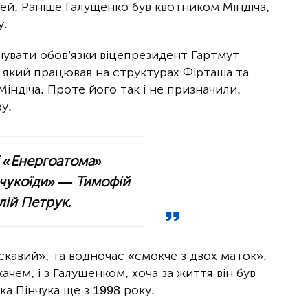
дей. Раніше Галущенко був квотником Міндіча,
у.
нувати обов’язки віцепрезидент Гартмут
 який працював на структурах Фірташа та
Міндіча. Проте його так і не призначили,
у.
і «Енергоатома»
нчукоїди» — Тимофій
лій Петрук.
аскавий», та водночас «смокче з двох маток».
ачем, і з Галущенком, хоча за життя він був
а Пінчука ще з 1998 року.