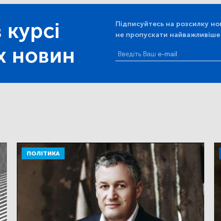
 курсі
Підписуйтесь на розсилку но
не пропускати найважливіше
х новин
ПОЛІТИКА