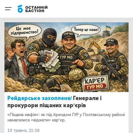
Рейдерське захопленя/
Генерали і
прокурори піщаних кар’єрів
«Піщана мафія»: як під брендом ГУР у Полтавському районі
намагалися «віджати» кар’єр.
13 травня, 11:16