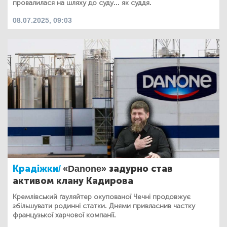
провалилася на шляху до суду... як суддя.
08.07.2025, 09:03
Крадіжки/
«Danone» задурно став
активом клану Кадирова
Кремлівський ґауляйтер окупованої Чечні продовжує
збільшувати родинні статки. Днями привласнив частку
французької харчової компанії.