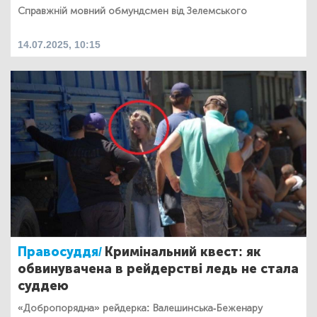
Справжній мовний обмундсмен від Зелемського
14.07.2025, 10:15
Правосуддя/
Кримінальний квест: як
обвинувачена в рейдерстві ледь не стала
суддею
«Добропорядна» рейдерка: Валешинська-Беженару