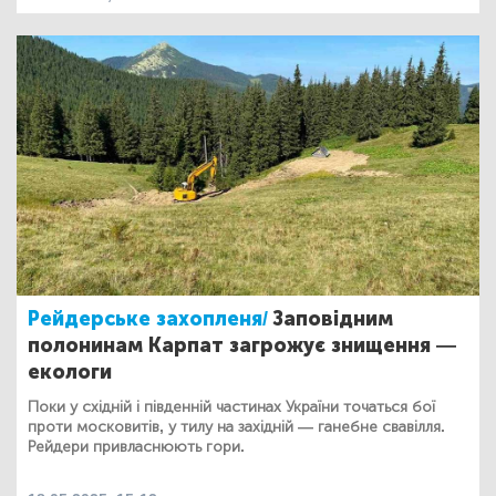
Рейдерське захопленя/
Заповідним
полонинам Карпат загрожує знищення —
екологи
Поки у східній і південній частинах України точаться бої
проти московитів, у тилу на західній — ганебне свавілля.
Рейдери привласнюють гори.