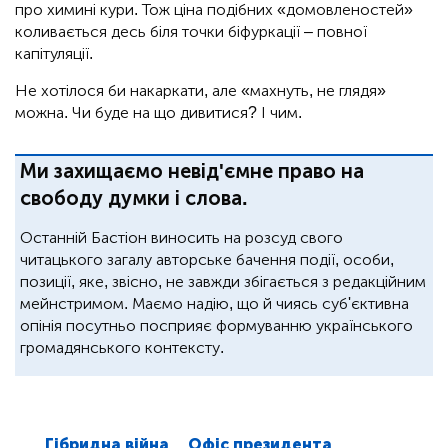
про химині кури. Тож ціна подібних «домовленостей»
коливається десь біля точки біфуркації – повної
капітуляції.
Не хотілося би накаркати, але «махнуть, не глядя»
можна. Чи буде на що дивитися? І чим.
Ми захищаємо невід'ємне право на
свободу думки і слова.
Останній Бастіон виносить на розсуд свого
читацького загалу авторське бачення події, особи,
позиції, яке, звісно, не завжди збігається з редакційним
мейнстримом. Маємо надію, що й чиясь суб'єктивна
опінія посутньо посприяє формуванню українського
громадянського контексту.
Гібридна війна
Офіс президента