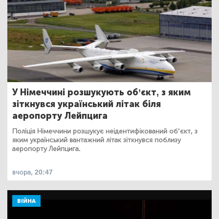
У Німеччині розшукують об’єкт, з яким
зіткнувся український літак біля
аеропорту Лейпцига
Поліція Німеччини розшукує неідентифікований об’єкт, з
яким український вантажний літак зіткнувся поблизу
аеропорту Лейпцига.
вчора, 20:47
ВІЙНА