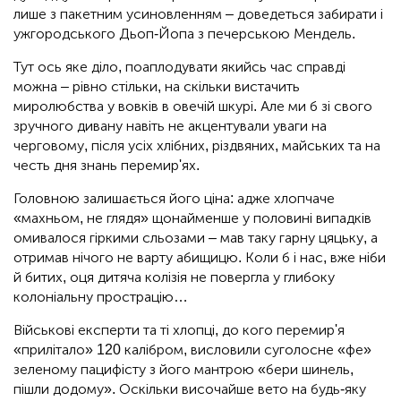
лише з пакетним усиновленням – доведеться забирати і
ужгородського Дьоп-Йопа з печерською Мендель.
Тут ось яке діло, поаплодувати якийсь час справді
можна – рівно стільки, на скільки вистачить
миролюбства у вовків в овечій шкурі. Але ми б зі свого
зручного дивану навіть не акцентували уваги на
черговому, після усіх хлібних, різдвяних, майських та на
честь дня знань перемир'ях.
Головною залишається його ціна: адже хлопчаче
«махньом, не глядя» щонайменше у половині випадків
омивалося гіркими сльозами – мав таку гарну цяцьку, а
отримав нічого не варту абищицю. Коли б і нас, вже ніби
й битих, оця дитяча колізія не повергла у глибоку
колоніальну прострацію…
Військові експерти та ті хлопці, до кого перемир'я
«прилітало» 120 калібром, висловили суголосне «фе»
зеленому пацифісту з його мантрою «бери шинель,
пішли додому». Оскільки височайше вето на будь-яку