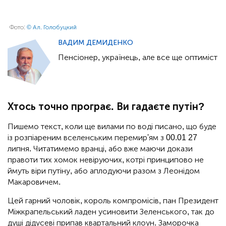
Фото:
© Ал. Голобуцкий
ВАДИМ ДЕМИДЕНКО
Пенсіонер, українець, але все ще оптиміст
Хтось точно програє. Ви гадаєте путін?
Пишемо текст, коли ще вилами по воді писано, що буде
із розпіареним вселенським перемир'ям з 00.01 27
липня. Читатимемо вранці, або вже маючи докази
правоти тих хомок невіруючих, котрі принципово не
ймуть віри путіну, або аплодуючи разом з Леонідом
Макаровичем.
Цей гарний чоловік, король компромісів, пан Президент
Міжкрапельський ладен усиновити Зеленського, так до
душі дідусеві припав квартальний клоун. Заморочка