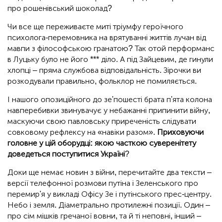
про рошенівський шоколад?
Чи все ще переживаєте миті тріумфу героїчного
психолога-перемовника на врятуванні життів лучан від
мавпи з філософською гранатою? Так отой перформанс
в Луцьку було не його *** діло. А під Зайцевим, де гинули
хлопці – пряма службова відповідальність. Зірочки ви
розкодували правильно, фольклор не помиляється.
І нашого опозиційного до зе'пошесті брата п'ята колона
навперебивки звинувачує у небажанні припинити війну,
маскуючи свою павловську приреченість слідувати
совковому рефлексу на «навіки разом».
Приховуючи
головне у цій оборудці:
якою часткою суверенітету
доведеться поступитися Україні
?
Доки ще немає новин з війни, перечитайте два тексти –
версії телефонної розмови путіна і Зеленського про
перемир'я у викладі Офісу Зе і путінського прес-центру.
Небо і земля. Діаметрально протилежні позиції. Один –
про сім мішків гречаної вовни, та й ті неповні, інший –