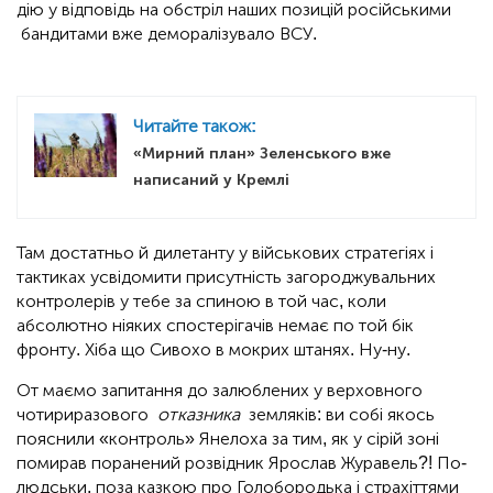
дію у відповідь на обстріл наших позицій російськими
бандитами вже деморалізувало ВСУ.
Читайте також:
«Мирний план» Зеленського вже
написаний у Кремлі
Там достатньо й дилетанту у військових стратегіях і
тактиках усвідомити присутність загороджувальних
контролерів у тебе за спиною в той час, коли
абсолютно ніяких спостерігачів немає по той бік
фронту. Хіба що Сивохо в мокрих штанях. Ну-ну.
От маємо запитання до залюблених у верховного
чотириразового
отказника
земляків: ви собі якось
пояснили «контроль» Янелоха за тим, як у сірій зоні
помирав поранений розвідник Ярослав Журавель?! По-
людськи, поза казкою про Голобородька і страхіттями