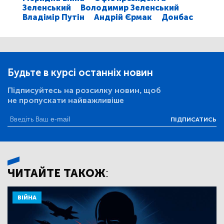
Зеленський
Володимир Зеленський
Владімір Путін
Андрій Єрмак
Донбас
Будьте в курсі останніх новин
Підписуйтесь на розсилку новин, щоб
не пропускати найважливіше
ПІДПИСАТИСЬ
ЧИТАЙТЕ ТАКОЖ:
ВІЙНА