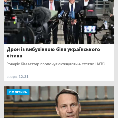
Дрон із вибухівкою біля українського
літака
Родеріх Кізеветтер пропонує активувати 4 статтю НАТО.
вчора, 12:31
ПОЛІТИКА