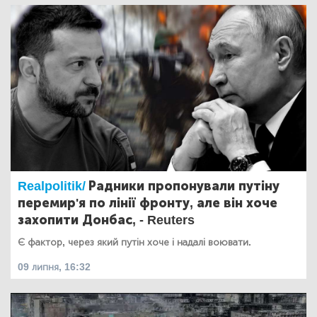
Realpolitik/
Радники пропонували путіну
перемир'я по лінії фронту, але він хоче
захопити Донбас, - Reuters
Є фактор, через який путін хоче і надалі воювати.
09 липня, 16:32