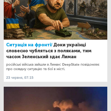
Ситуація на фронті/
Доки українці
словесно чубляться з поляками, тим
часом Зеленський здає Лиман
російські війська зайшли в Лиман: DeepState повідомляє
про складну ситуацію та бої в місті.
23 червня, 07:15