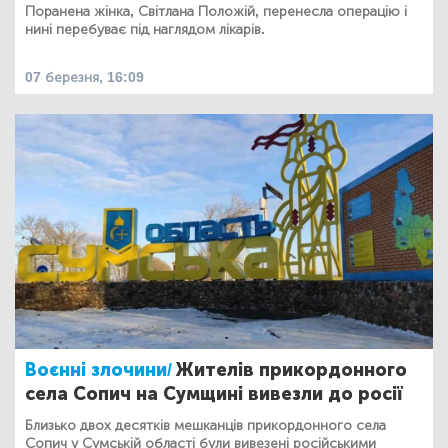
Поранена жінка, Світлана Положій, перенесла операцію і
нині перебуває під наглядом лікарів.
07 березня, 16:09
Воєнні злочини/
Жителів прикордонного
села Сопич на Сумщині вивезли до росії
Близько двох десятків мешканців прикордонного села
Сопич у Сумській області були вивезені російськими