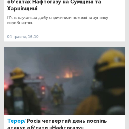
об’єктах Нафтогазу на Сумщині та
Харківщині
П’ять влучань за добу спричинили пожежі та зупинку
виробництва.
04 травня, 16:10
Терор/
Росія четвертий день поспіль
атакує об’єкти «Нафтогазу»