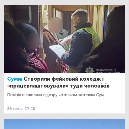
Суми/
Створили фейковий коледж і
«працевлаштовували» туди чоловіків
Поліція оголосила підозру чотирьом жителям Сум.
26 січня, 17:15