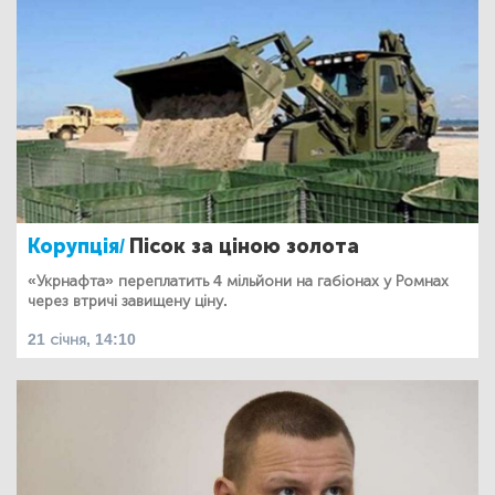
Корупція/
Пісок за ціною золота
«Укрнафта» переплатить 4 мільйони на габіонах у Ромнах
через втричі завищену ціну.
21 січня, 14:10