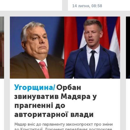
14 липня, 08:58
Угорщина/
Орбан
звинуватив Мадяра у
прагненні до
авторитарної влади
Мадяр вніс до парламенту законопроєкт про зміни
до Конституції. Документ передбачає дострокове