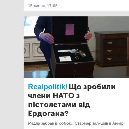
15 липня, 17:05
Realpolitik/
Що зробили
члени НАТО з
пістолетами від
Ердогана?
Мадяр забрав із собою, Стармер залишив в Анкарі.