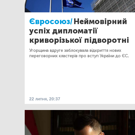
Євросоюз/
Неймовірний
успіх дипломатії
криворізької підворотні
Угорщина вдруге заблокувала відкриття нових
переговорних кластерів про вступ України до ЄС.
22 липня, 20:37