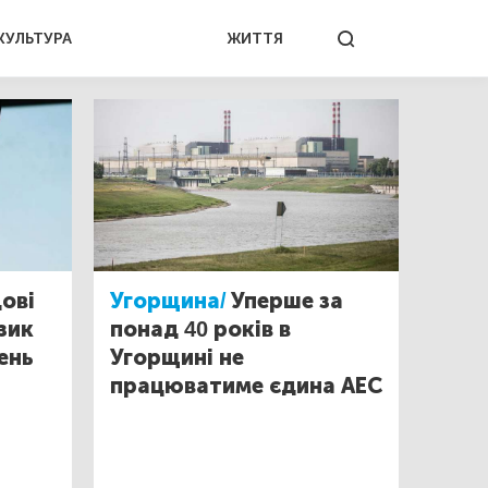
КУЛЬТУРА
ЖИТТЯ
ові
Угорщина/
Уперше за
зик
понад 40 років в
ень
Угорщині не
працюватиме єдина АЕС