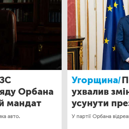
МЗС
Угорщина/
П
ряду Орбана
ухвалив змі
й мандат
усунути пр
ка авто.
У партії Орбана відреа