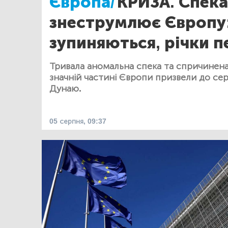
Європа/
КРИЗА. Спека
знеструмлює Європу
зупиняються, річки 
Тривала аномальна спека та спричинена
значній частині Європи призвели до се
Дунаю.
05 серпня, 09:37