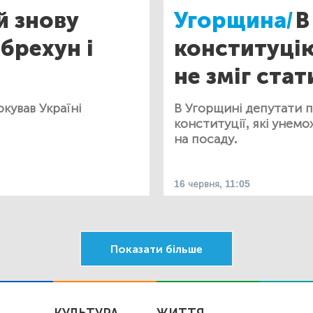
й знову
Угорщина/
В
брехун і
конституці
не зміг ста
кував Україні
В Угорщині депутати 
конституції, які уне
на посаду.
16 червня, 11:05
Показати більше