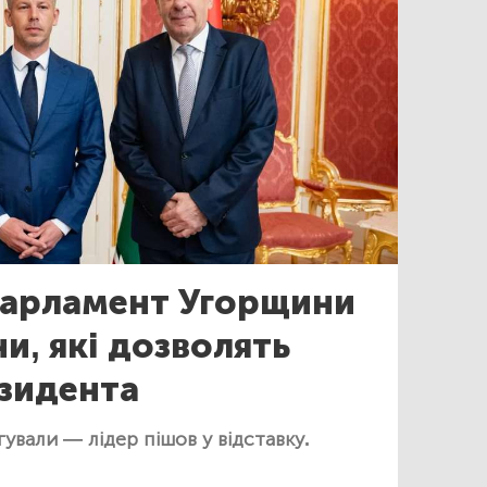
арламент Угорщини
ни, які дозволять
езидента
гували — лідер пішов у відставку.