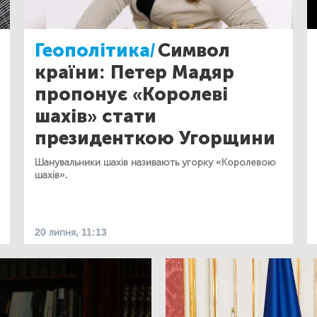
Геополітика/
Символ
країни: Петер Мадяр
пропонує «Королеві
шахів» стати
президенткою Угорщини
Шанувальники шахів називають угорку «Королевою
шахів».
20 липня, 11:13