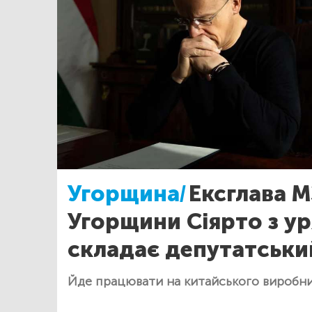
Угорщина/
Ексглава 
Угорщини Сіярто з у
складає депутатськи
Йде працювати на китайського виробни