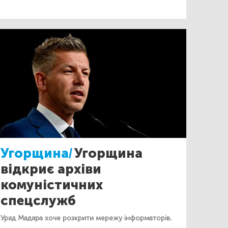
Угорщина/
Угорщина
відкриє архіви
комуністичних
спецслужб
Уряд Мадяра хоче розкрити мережу інформаторів.