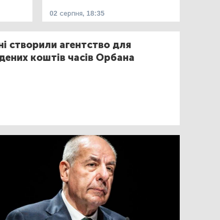
02 серпня, 18:35
ні створили агентство для
дених коштів часів Орбана