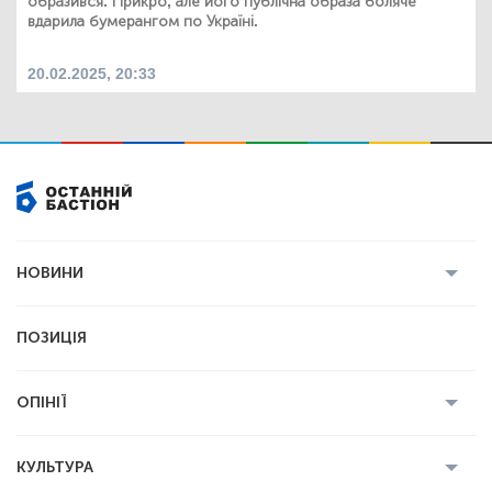
образився. Прикро, але його публічна образа боляче
вдарила бумерангом по Україні.
20.02.2025, 20:33
НОВИНИ
Усі новини
Кримінал
Полтава
ПОЗИЦІЯ
Політика
Війна
Світ
ОПІНІЇ
Економіка
Спорт
Головред
Володимир Бойко
Ростислав
КУЛЬТУРА
Мартинюк