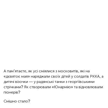
А пам’ятаєте, як усі сміялися з московитів, які на
«дєвятоє мая» наряджали своїх дітей у солдатів РККА, а
дитячі візочки — у радянські танки з георгіївськими
стрічками? Як створювали «Юнармію» та відновлювали
піонерів?
Смішно стало?