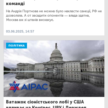
команді
На Андрія Портнова не можна було накласти санкції, РФ не
дозволяла. А от засадити опонентів — влада здатна,
Москва аж зі штанів вискакує.
03.06.2025, 14:57
ПОЛІТИКА
Ватажок сіоністського лобі у США
впливає на Конґрес, ЦРУ і Держдеп