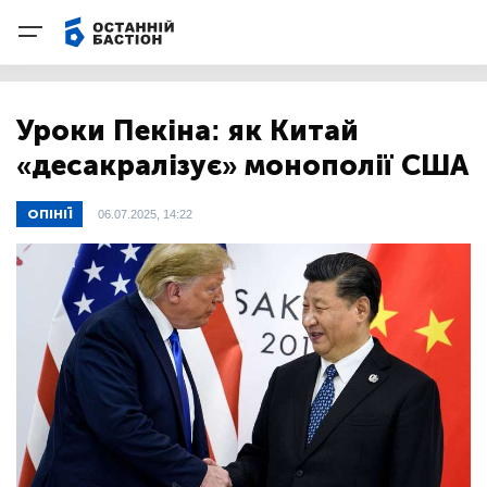
Уроки Пекіна: як Китай
«десакралізує» монополії США
ОПІНІЇ
06.07.2025, 14:22