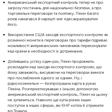
Американський експортний контроль тепер не про
загрозу постачань для національної безпеки, а про
торговельні переговори та політику. Пекін багато
років намагався й нарешті зміг «десакралізувати»
його.
Використання США заходів експортного контролю як
розмінної монети в переговорах про тарифи підриває
можливості американських чиновників переконувати
інші країни в необхідності їх дотримання.
Добившись успіху один раз, Пекін продовжить
розкладати інші заходи експортного контролю, що
йому заважають, висуваючи на переговорах вимоги
про послаблення одного за одним. Ну, і
рідкісноземельні — безпрограшна карта в руках
Пекіна. Розгерметизувавши з їхньою допомогою
американський експортний контроль, Пекін на цьому
не зупиниться. Навколо ще купа різних інших
поступок в інших сферах, які КНР хотіла б отримати
від Трампа.