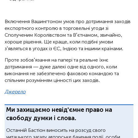
Включення Вашингтоном умов про дотримання заходів
експортного контролю в торговельні угоди зі
Сполученим Королівством та В’єтнамом, звичайно,
хороше рішення. Ще краще, коли подібні умови
з’являться в угодах із ЄС, Індією та іншими країнами.
Проте зобов’язання на папері та реальне їхнє
дотримання — дуже далекі одне від одного, коли
виконання не забезпечено фаховою командою та
спільним розумінням цінності цих заходів.
Джерело
Ми захищаємо невід'ємне право на
свободу думки і слова.
Останній Бастіон виносить на розсуд свого
читацького загалу авторське бачення події, особи,