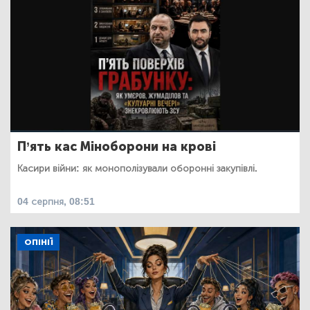
П’ять кас Міноборони на крові
Касири війни: як монополізували оборонні закупівлі.
04 серпня, 08:51
ОПІНІЇ