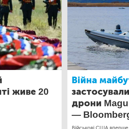
й
Війна майбу
ті живе 20
застосували
дрони Magur
— Bloomber
Військові США вперше 