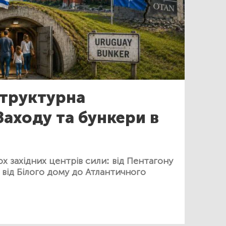
труктурна
Заходу та бункери в
х західних центрів сили: від Пентагону
 від Білого дому до Атлантичного