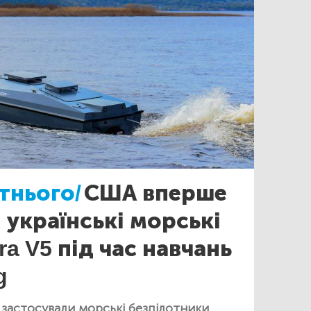
тнього/
США вперше
 українські морські
a V5 під час навчань
g
застосували морські безпілотники