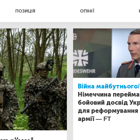
ПОЗИЦІЯ
ОПІНІЇ
Війна майбутнього/
Німеччина перейма
бойовий досвід Ук
для реформування 
армії — FT