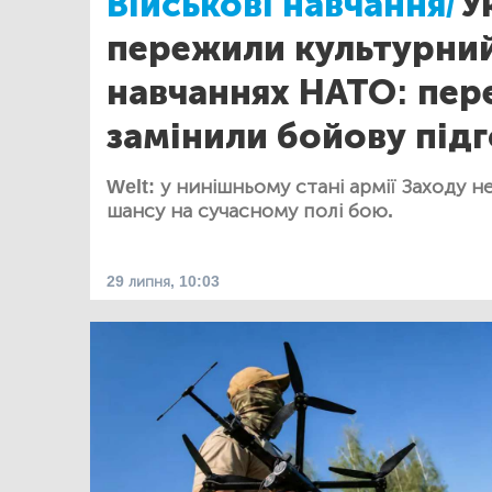
Військові навчання/
У
пережили культурний
навчаннях НАТО: пер
замінили бойову під
Welt: у нинішньому стані армії Заходу 
шансу на сучасному полі бою.
29 липня, 10:03