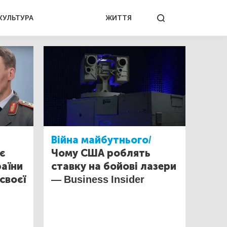
КУЛЬТУРА
ЖИТТЯ
Війна майбутнього/
є
Чому США роблять
раїни
ставку на бойові лазери
своєї
— Business Insider