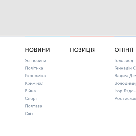
НОВИНИ
ПОЗИЦІЯ
ОПІНІЇ
Усі новини
Головред
Політика
Геннадій С
Економіка
Вадим Де
Кримінал
Володими
Війна
Ігор Лядс
Спорт
Ростисла
Полтава
Світ