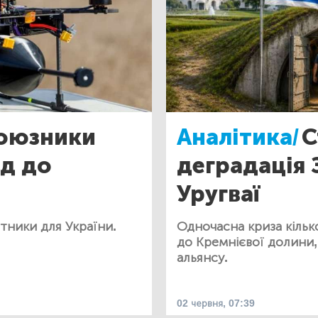
оюзники
Аналітика/
С
ід до
деградація 
Уругваї
тники для України.
Одночасна криза кілько
до Кремнієвої долини,
альянсу.
02 червня, 07:39