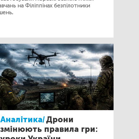
авчань на Філіппінах безпілотники
шень.
Аналітика/
Дрони
змінюють правила гри:
уроки України