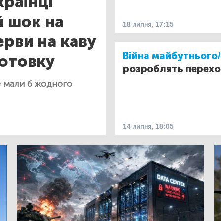
країнці
 шок на
18 липня, 17:15
ерви на каву
Війна майбутнього/
готовку
розроблять перехо
не мали б жодного
14 липня, 18:05