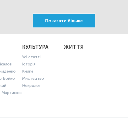
Показати більше
КУЛЬТУРА
ЖИТТЯ
Усі статті
ікалов
Історія
миденко
Книги
р Бойко
Мистецтво
ький
Некролог
в Мартинюк