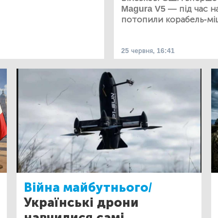
Magura V5 — під час н
потопили корабель-мі
25 червня, 16:41
Війна майбутнього/
Українські дрони
навчилися самі