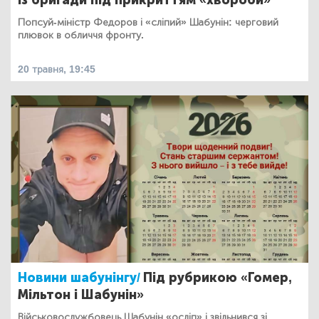
Попсуй-міністр Федоров і «сліпий» Шабунін: черговий
плювок в обличчя фронту.
20 травня, 19:45
Новини шабунінгу/
Під рубрикою «Гомер,
Мільтон і Шабунін»
Військовослужбовець Шабунін «осліп» і звільнився зі