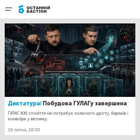
Диктатура/
Побудова ГУЛАГу завершена
ГУЛАГ XXI століття не потребує колючого дроту, бараків і
конвоїра у ватнику.
18 липня, 18:02