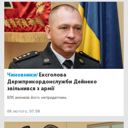
Чиновники/
Ексголова
Держприкордонслужби Дейнеко
звільнився з армії
ВЛК визнала його непридатним.
06 лютого, 07:08