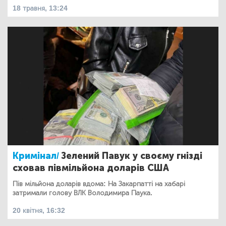
18 травня, 13:24
Кримінал/
Зелений Павук у своєму гнізді
сховав півмільйона доларів США
Пів мільйона доларів вдома: На Закарпатті на хабарі
затримали голову ВЛК Володимира Паука.
20 квітня, 16:32