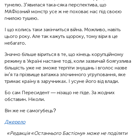
тунелю. З’явилася така-сяка перспектива, що
МАФіозний монстр усе ж не поховає нас під своєю
гнилою тушею.
І що колись таки закінчиться війна. Можливо, навіть
цього року. Але так кажуть щороку, тому віри в це
небагато.
Значно більше віриться в те, що кінець корупційному
режиму в Україні настане тоді, коли зазвичай боягузлива
більшість уже не зможе терпіти знущань і вголос назве
ім’я та прізвище ватажка злочинного угруповання, яке
тримає країну в заручниках. І усуне його від влади.
Бо сам Пересидент — нізащо не піде. За жодних
обставин. Ніколи.
Він же не самогубець?
Джерело
«Редакція «Останнього Бастіону» може не поділяти