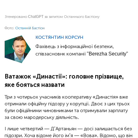
Згенеровано ChatGPT за запитом Останнього Бастіону
Фото:
Останній Бастіон
КОСТЯНТИН КОРСУН
Фахівець з інформаційної безпеки,
співзасновнк компанії "Berezha Security"
Ватажок «Династії»: головне прізвище,
яке бояться назвати
Три з чотирьох учасників кооперативу «Династія» вже
отримали офіційну підозру у корупції. Двоє з цих трьох
були офіційними чиновниками та отримували зарплату
за свою мародерську діяльність.
І лише четвертий — Д’Артаньян — досі залишається без
підозри. Хоча відоме його ім’я — «Вова». Відомо, що він