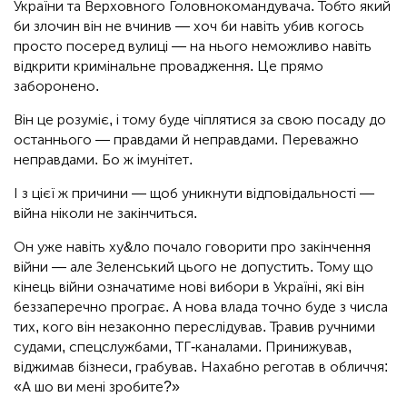
України та Верховного Головнокомандувача. Тобто який
би злочин він не вчинив — хоч би навіть убив когось
просто посеред вулиці — на нього неможливо навіть
відкрити кримінальне провадження. Це прямо
заборонено.
Він це розуміє, і тому буде чіплятися за свою посаду до
останнього — правдами й неправдами. Переважно
неправдами. Бо ж імунітет.
І з цієї ж причини — щоб уникнути відповідальності —
війна ніколи не закінчиться.
Он уже навіть ху&ло почало говорити про закінчення
війни — але Зеленський цього не допустить. Тому що
кінець війни означатиме нові вибори в Україні, які він
беззаперечно програє. А нова влада точно буде з числа
тих, кого він незаконно переслідував. Травив ручними
судами, спецслужбами, ТГ-каналами. Принижував,
віджимав бізнеси, грабував. Нахабно реготав в обличчя:
«А шо ви мені зробите?»