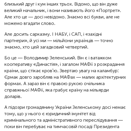
близький друг і кум інших трьох. Відомо, що він дуже
великий начальник, і вони називають його «Портрет».
Але хто це — досі невідомо. Знаємо всі букви, але не
можемо вгадати слово.
Але досить сарказму. І НАБУ, і САП, і «західні
партнери», й усі ми — мільйони українців — точно
знаємо, хто цей загадковий четвертий.
Бо це — Володимир Зеленський. Він є і ватажком
кооперативу «Династія», і загалом МАФії з розкрадання
країни, що стікає кров’ю. Звертаю увагу на каламбур:
Єрмак довго заробляв на МАФах — малих архітектурних
формах. А зараз він є правою рукою очільника
справжньої МАФії, яка грабує країну на мільярди
доларів.
А підозри громадянину України Зеленському досі немає
тому, що у нього є юридичний імунітет від
кримінального та адміністративного переслідування —
поки він перебуває на тимчасовій посаді Президента