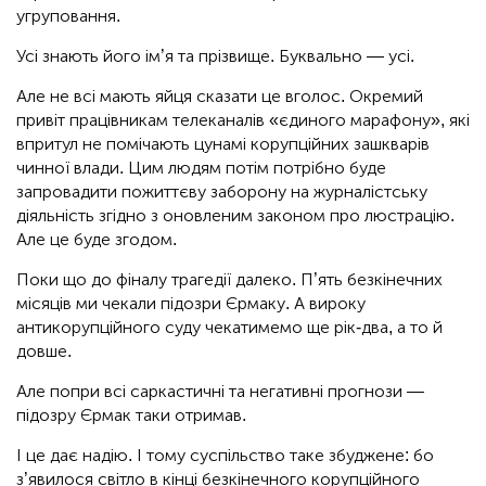
угруповання.
Усі знають його ім’я та прізвище. Буквально — усі.
Але не всі мають яйця сказати це вголос. Окремий
привіт працівникам телеканалів «єдиного марафону», які
впритул не помічають цунамі корупційних зашкварів
чинної влади. Цим людям потім потрібно буде
запровадити пожиттєву заборону на журналістську
діяльність згідно з оновленим законом про люстрацію.
Але це буде згодом.
Поки що до фіналу трагедії далеко. П’ять безкінечних
місяців ми чекали підозри Єрмаку. А вироку
антикорупційного суду чекатимемо ще рік-два, а то й
довше.
Але попри всі саркастичні та негативні прогнози —
підозру Єрмак таки отримав.
І це дає надію. І тому суспільство таке збуджене: бо
з’явилося світло в кінці безкінечного корупційного