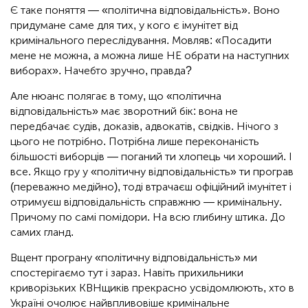
Є таке поняття — «політична відповідальність». Воно
придумане саме для тих, у кого є імунітет від
кримінального переслідування. Мовляв: «Посадити
мене не можна, а можна лише НЕ обрати на наступних
виборах». Начебто зручно, правда?
Але нюанс полягає в тому, що «політична
відповідальність» має зворотний бік: вона не
передбачає судів, доказів, адвокатів, свідків. Нічого з
цього не потрібно. Потрібна лише переконаність
більшості виборців — поганий ти хлопець чи хороший. І
все. Якщо гру у «політичну відповідальність» ти програв
(переважно медійно), тоді втрачаєш офіційний імунітет і
отримуєш відповідальність справжню — кримінальну.
Причому по самі помідори. На всю глибину штика. До
самих гланд.
Вщент програну «політичну відповідальність» ми
спостерігаємо тут і зараз. Навіть прихильники
криворізьких КВНщиків прекрасно усвідомлюють, хто в
Україні очолює найвпливовіше кримінальне