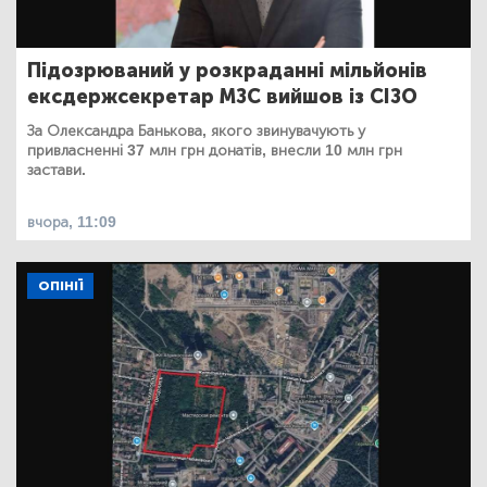
Підозрюваний у розкраданні мільйонів
ексдержсекретар МЗС вийшов із СІЗО
За Олександра Банькова, якого звинувачують у
привласненні 37 млн грн донатів, внесли 10 млн грн
застави.
вчора, 11:09
ОПІНІЇ