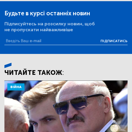
Будьте в курсі останніх новин
Підписуйтесь на розсилку новин, щоб
не пропускати найважливіше
ПІДПИСАТИСЬ
ЧИТАЙТЕ ТАКОЖ:
ВІЙНА