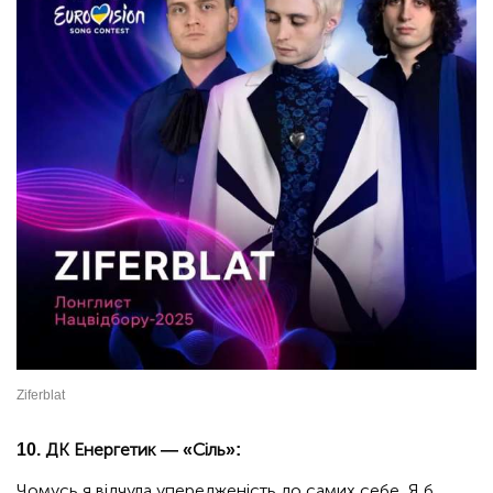
Ziferblat
10. ДК Енергетик — «Сіль»:
Чомусь я відчула упередженість до самих себе. Я б