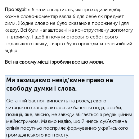
Про журі:
я б на місці артистів, які проходили відбір
кожне слово-коментар взяла б для себе як предмет
сили. Жодне слово не було сказано в порожнечу і для
кадру. Всі були налаштовані на конструктивну допомогу
і підтримку. І щоб її почути стосовно себе і свого
подальшого шляху, - варто було проходити телевізійний
відбір.
Всі на своєму місці і зробили все що могли.
Ми захищаємо невід'ємне право на
свободу думки і слова.
Останній Бастіон виносить на розсуд свого
читацького загалу авторське бачення події, особи,
позиції, яке, звісно, не завжди збігається з редакційним
мейнстримом. Маємо надію, що й чиясь суб'єктивна
опінія посутньо посприяє формуванню українського
громадянського контексту.