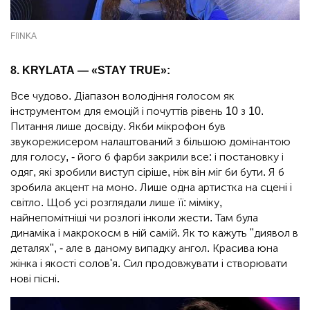
FIЇNKA
8. KRYLATA — «STAY TRUE»:
Все чудово. Діапазон володіння голосом як
інструментом для емоцій і почуттів рівень 10 з 10.
Питання лише досвіду. Якби мікрофон був
звукорежисером налаштований з більшою домінантою
для голосу, - його б фарби закрили все: і постановку і
одяг, які зробили виступ сіріше, ніж він міг би бути. Я б
зробила акцент на моно. Лише одна артистка на сцені і
світло. Щоб усі розглядали лише її: міміку,
найнепомітніші чи розлогі інколи жести. Там була
динаміка і макрокосм в ній самій. Як то кажуть "диявол в
деталях", - але в даному випадку ангол. Красива юна
жінка і якості солов'я. Сил продовжувати і створювати
нові пісні.