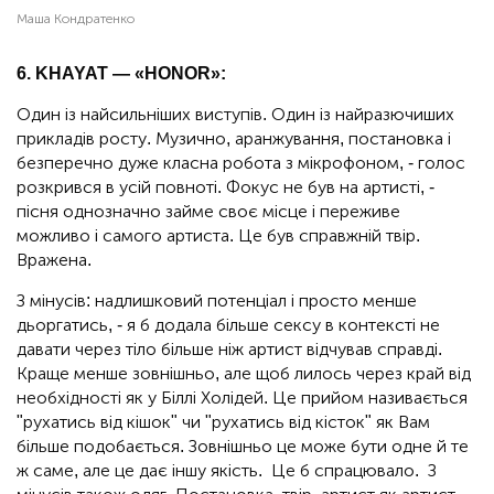
Маша Кондратенко
6. KHAYAT — «HONOR»:
Один із найсильніших виступів. Один із найразючиших
прикладів росту. Музично, аранжування, постановка і
безперечно дуже класна робота з мікрофоном, - голос
розкрився в усій повноті. Фокус не був на артисті, -
пісня однозначно займе своє місце і переживе
можливо і самого артиста. Це був справжній твір.
Вражена.
З мінусів: надлишковий потенціал і просто менше
дьоргатись, - я б додала більше сексу в контексті не
давати через тіло більше ніж артист відчував справді.
Краще менше зовнішньо, але щоб лилось через край від
необхідності як у Біллі Холідей. Це прийом називається
"рухатись від кішок" чи "рухатись від кісток" як Вам
більше подобається. Зовнішньо це може бути одне й те
ж саме, але це дає іншу якість. Це б спрацювало. З