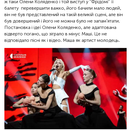
ж таки Олени Коляденко і той виступ у "Фрідомі" її
балету перевершити важко, його бачили мало людей,
він не був представлений на такій великій сцені, але він
був довершений і його не можна було не запам'ятати.
Постановка і ідеї Олени Коляденко, але адаптована
відверто погано, що зіграло в мінус Маші. Це не
відповідало пісні як і відео. Маша як артист молодець.