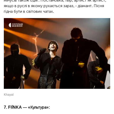
мінусів також одяг. Постановка, твір, артист як артист,
якщо в руслі в якому рухається зараз, - діамант. Пісня
гідна бути в світових чатах.
Khayat
7. FIЇNKA — «Культура»: