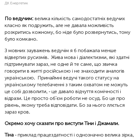
ДК Енергетик
По ведучим:
велика кількість самодостатніх ведучих
класно як подружить, але не давала можливість
розкритись кожному, бо ніде було розвернутись, тому
було комкано.
З мовних зауважень ведучім я б побажала менше
відвертих русизмів. Жива мова і діалектизми, які здатні
підтримувати зараз, не одне й те саме, що звичка
говорити в житті російською і не знаходити аналогів
українською. Принаймні ведучі такого статусу на
українському телебаченні з таким охватом не можуть
це собі дозволити, - це давало відчуття комічності і
відрази. Це просто об'єм роботи не осуд. Бо це про
рівень, якому треба відповідати. Бо за нього ллється
зараз кров.
Окремо хочу сказати про виступи Тіни і Джамали.
Тіна
- приклад працездатності і однозначно велика зірка,