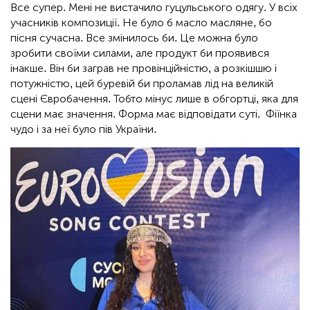
Все супер. Мені не вистачило гуцульського одягу. У всіх
учасників композиції. Не було б масло масляне, бо
пісня сучасна. Все змінилось би. Це можна було
зробити своїми силами, але продукт би проявився
інакше. Він би заграв не провінційністю, а розкішшю і
потужністю, цей буревій би проламав лід на великій
сцені Євробачення. Тобто мінус лише в обгортці, яка для
сцени має значення. Форма має відповідати суті. Фіїнка
чудо і за неї було пів України.