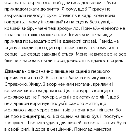
яка здатна окрім того щоб ділитись досвідом, - бути
прикладом жаги до життя. Я хочу, щоб її красу не
закривали недолугі сукні стилістів в кадрі коли вона
говорить. І чому інколи вийти на сцену без сукні, -
кращий вибір, - мені теж зрозуміло. Принаймні нічого не
заважає і пташка може літати. Її виступи це завжди
приклад працездатності і відданості справі. Її вихід на
сцену завжди про один організм з шоу, в якому вона
серце і це серце завжди б'ється. Мене надихає вона все
більше з часом в своїй послідовності і відданості сцені.
Джамала
- однозначно явище на сцені з першого
проявлення на ній. Я на сцені бачила велику жінку.
Справжню. Живу. З вкоріненими ногами, крилами і
великим хвостом дракона. Два попуррі в концерті
можливо це не її почерк, мені не вистачило лінії, щоб
цей дракон виригнув полум'я самого життя, що
можливо лише через один твір з початком і кінцем, бо
це про концентрацію. Всі сцени на яких був її поступ, -
заслужені. І велика удача для людей що вона на них була
в своїй силі. Її досвід безцінний. Приклад майстра.