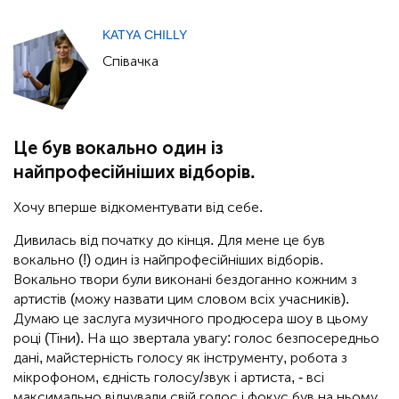
KATYA CHILLY
Співачка
Це був вокально один із
найпрофесійніших відборів.
Хочу вперше відкоментувати від себе.
Дивилась від початку до кінця. Для мене це був
вокально (!) один із найпрофесійніших відборів.
Вокально твори були виконані бездоганно кожним з
артистів (можу назвати цим словом всіх учасників).
Думаю це заслуга музичного продюсера шоу в цьому
році (Тіни). На що звертала увагу: голос безпосередньо
дані, майстерність голосу як інструменту, робота з
мікрофоном, єдність голосу/звук і артиста, - всі
максимально відчували свій голос і фокус був на ньому,