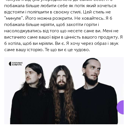
побажала більше любити себе як потік який хочеться
відстояти і поліпшити в своєму стилі. Цей стиль не
"минуле". Його можна розкрити. Не ховайтесь. Я б
побажала більше мріяти, щоб захотіти горіти і
насолоджуватись від того що несете саме ви. Мені не
вистачило саме вашої віри в цінність вашого продукту. Я
б хотіла, щоб ви мріяли. Ви є. Я хочу через образ і звук
саме вашу історію. Те що ви є це чудово.