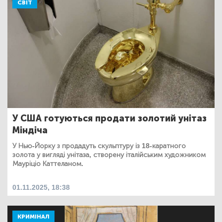
СВІТ
У США готуються продати золотий унітаз
Міндіча
У Нью-Йорку з продадуть скульптуру із 18-каратного
золота у вигляді унітаза, створену італійським художником
Мауріціо Каттеланом.
01.11.2025, 18:38
КРИМІНАЛ