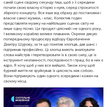
самій сцені свідому секунду тиші, щоб з її середини
почати свою власну історію з нуля, серед строкатості
збірного концерту. Все інше від образу до постановки і
власне самої музики, - клас. Колектив годен
представляти музику на найбільших сценах світу не
лише одну пісню. Це продукт цілісний і не одного року.
І великому кораблю велике плавання. Окреме дякую
попередньому продюсеру відбору Євробачення
Дмитру Шурову, за те що помітив хлопців, дав шанс і
підтримав професійно. Ці хлопці вміють аналізувати
слова майстрів і перетворювати їх в свою силу, це їх
інструмент незламності, послідовності і праці, бо в них є
ядро. Я хочу щоб у них все вийшло. Також хочу щоб
буревій життя не зруйнував їх цілісність між собою.
Вони підтримують один одного зсередини і кожен на
своєму місці.