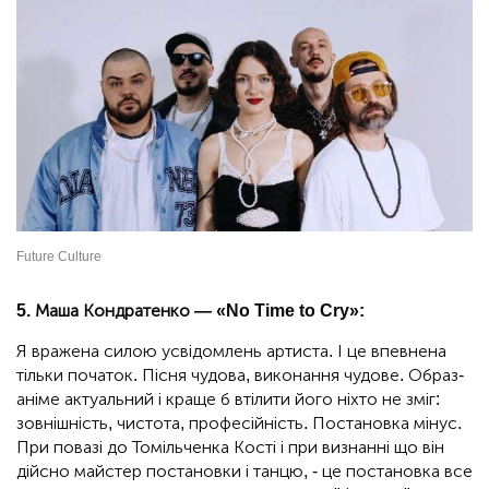
Future Culture
5. Маша Кондратенко — «No Time to Cry»:
Я вражена силою усвідомлень артиста. І це впевнена
тільки початок. Пісня чудова, виконання чудове. Образ-
аніме актуальний і краще б втілити його ніхто не зміг:
зовнішність, чистота, професійність. Постановка мінус.
При повазі до Томільченка Кості і при визнанні що він
дійсно майстер постановки і танцю, - це постановка все