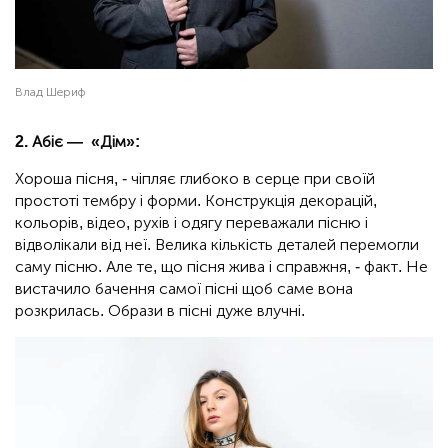
Влад Шериф
2. Абіє — «Дім»:
Хороша пісня, - чіпляє глибоко в серце при своїй
простоті тембру і форми. Конструкція декорацій,
кольорів, відео, рухів і одягу переважали пісню і
відволікали від неї. Велика кількість деталей перемогли
саму пісню. Але те, що пісня жива і справжня, - факт. Не
вистачило бачення самої пісні щоб саме вона
розкрилась. Образи в пісні дуже влучні.